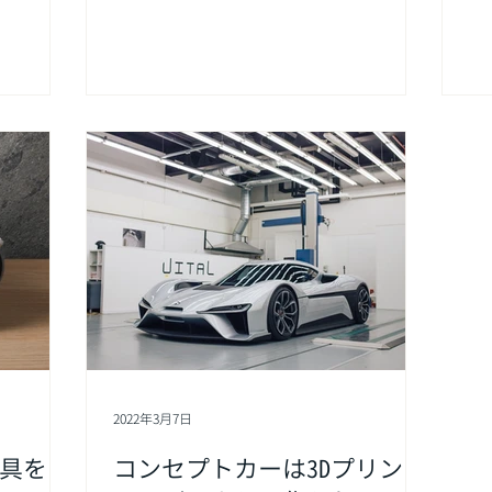
美性を両立
に成功しているのか、具体的な活用事例
せ、3D
も交えてご紹介します。
きく拡張さ
2022年3月7日
工具を内
コンセプトカーは3Dプリンタ