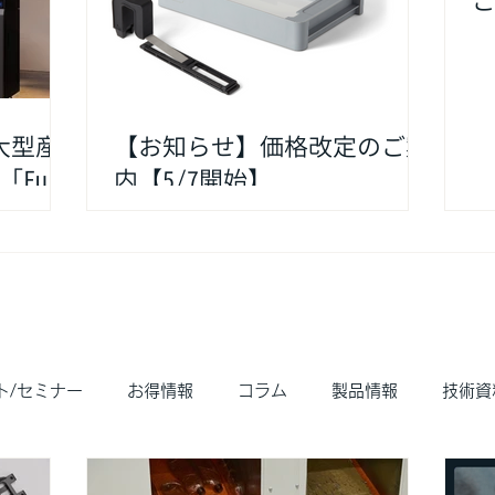
ご
 大型産
【お知らせ】価格改定のご案
「Fuse
内【5/7開始】
」を発表
ト/セミナー
お得情報
コラム
製品情報
技術資