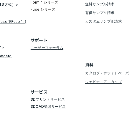
Form 4 シリーズ
担当の副社長であるShay Moradiは言い
無料サンプル請求​
LS方式）＞
​Fuse シリーズ
ます。 本記事では、Formlabsで急成長
有償サンプル請求
しているイギリスのリセラー
​カスタムサンプル請求
Fuse 1/Fuse 1+)
SolidPrint3Dの顧客であるVital Autoがど
のように3Dプリンターを使ってコンセ
プトカー製作をしているのかをご紹介し
​サポート
ます。 【SLS方式とSLA方式、それぞれ
ア＞
ユーザーフォーラム
の用途を事例を通してご紹介】
hboard
VitalAutoがコンセプトカー製作時に使
資料
カタログ・ホワイトペーパー
​ウェビナーアーカイブ
​サービス
3Dプリントサービス
3DCAD講習サービス