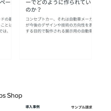
ペーパ
ーでどのように作られている
のか？
ードの最大
コンセプトカー、それは自動車メーカー
ることは何
が今後のデザインや技術の方向性を表現
料では、効
する目的で製作される展示用の自動車で
ポイントを
す。 イギリスにあるインダストリアル
用するこ
デザインスタジオのVitalAutoは、ボル
ストを削
ボ・日産・ロータス・マクラーレン・ジ
技術者に至
ーリー・タタなどの大手自動車メーカー
を顧客に持ち、顧客のアイデア・初期ス
ケッチや図面、または技術仕様などをも
とに、最先端のテクノロジーを使いなが
らコンセプトカー製作を担っています。
「顧客は通常、彼らの限界を超えるため
に使えるテクノロジーを最大限使いたい
と考え、私たちのところにやって来るん
ですよ。」とVital Autoのイノベーショ
導入事例
サンプル請求
ン及びエクスペリエンタルテクノロジー