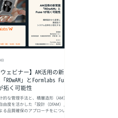
9日
ウェビナー】AM活用の新常
「RDwAM」とFormlabs Fuse
が拓く可能性
計的な管理手法と、積層造形（AM）
自由度を活かした「設計（DfAM）」
よる品質確保のアプローチをについて
べるウェビナーです。