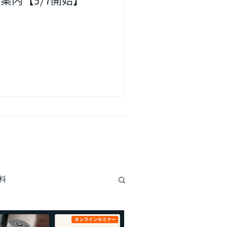
案内【5/7開始】
料