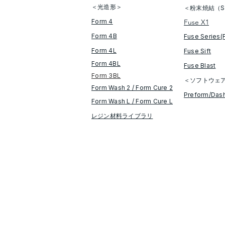
＜光造形＞
＜粉末焼結（S
Form 4
Fuse X1
Form 4B
Fuse Series(
Form 4L
Fuse Sift
Form 4BL
​Fuse Blast
Form 3BL
＜ソフトウェ
Form Wash 2 / Form Cure​ 2
​Preform/Das
​​Form Wash L / Form Cure L
レジン材料ライブラリ