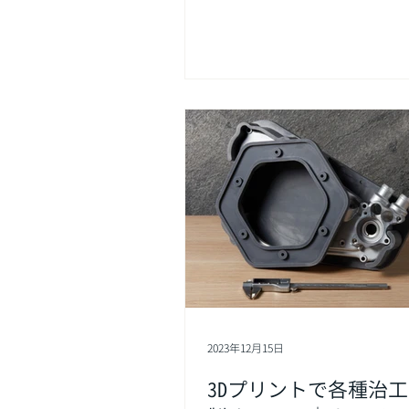
を大幅に低減して機能性と審
して最終製品のレベルを向上さ
プリント部品の使用用途が大
れます。
2023年12月15日
3Dプリントで各種治