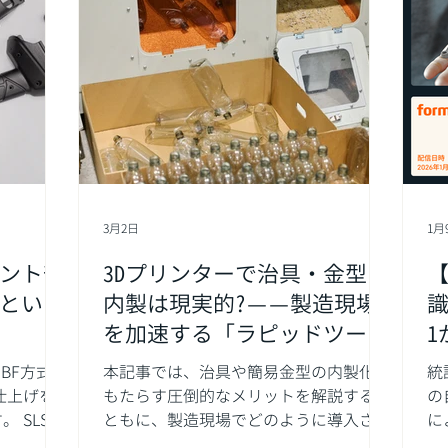
3月2日
1月
リント部
3Dプリンターで治具・金型の
【
という
内製は現実的?——製造現場
識
を加速する「ラピッドツーリ
1
ング」戦略
やPBF方式の
本記事では、治具や簡易金型の内製化が
統
仕上げを
もたらす圧倒的なメリットを解説すると
の
S方
ともに、製造現場でどのように導入さ
に
面の粗さ
れ、コストとリードタイムの劇的な削減
学