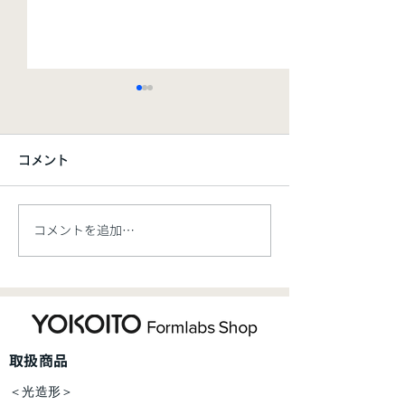
コメント
コメントを追加…
【新商品ウェビナー】熱
【新商品】エン
可塑性プラスチックに匹
を実現する、レ
敵する 次世代の SLA 光
種が登場「Tough
造形用素材のご紹介
Resin V1」「T
​取扱商品
2000 Resin V
＜光造形＞