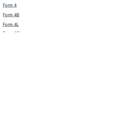
Form 4
Form 4B
Form 4L
Form 4BL
Form 3BL
Form Wash 2 / Form Cure​ 2
​​Form Wash L / Form Cure L
レジン材料ライブラリ
＜粉末焼結（SLS方式）＞
Fuse X1
Fuse Series(Fuse 1/Fuse 1+)
Fuse Sift
​Fuse Blast
＜ソフトウェア＞