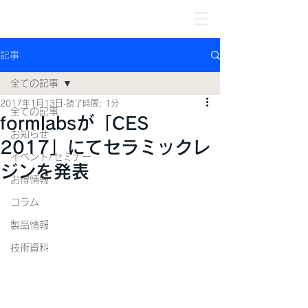
記事
全ての記事
2017年1月13日
読了時間: 1分
全ての記事
formlabsが「CES
お知らせ
2017」にてセラミックレ
イベント/セミナー
ジンを発表
お得情報
コラム
製品情報
技術資料