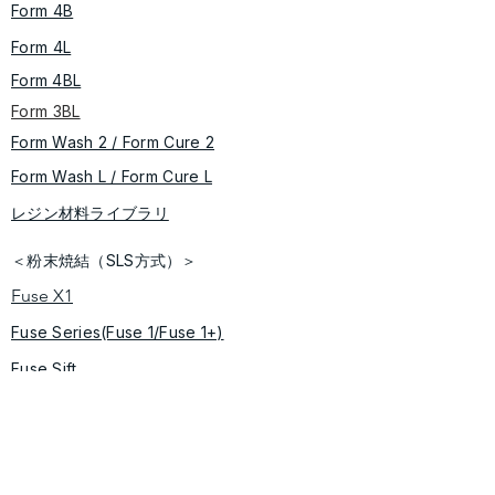
Form 4B
Form 4L
Form 4BL
Form 3BL
Form Wash 2 / Form Cure​ 2
​​Form Wash L / Form Cure L
レジン材料ライブラリ
＜粉末焼結（SLS方式）＞
Fuse X1
Fuse Series(Fuse 1/Fuse 1+)
Fuse Sift
​Fuse Blast
＜ソフトウェア＞
​Preform/Dashboard