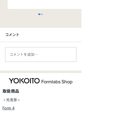
コメント
コメントを追加…
【新製品】Formlabs 大
【お知らせ】価
型産業用SLS 3Dプリンタ
ご案内【5/7開
ー「Fuse X1」、新規レ
ジン材料「Flexible 80A
​取扱商品
V2」を発表
＜光造形＞
Form 4