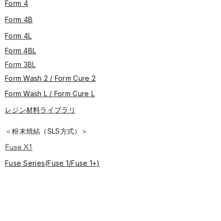
Form 4
Form 4B
Form 4L
Form 4BL
Form 3BL
Form Wash 2 / Form Cure​ 2
​​Form Wash L / Form Cure L
レジン材料ライブラリ
＜粉末焼結（SLS方式）＞
Fuse X1
Fuse Series(Fuse 1/Fuse 1+)
Fuse Sift
​Fuse Blast
＜ソフトウェア＞