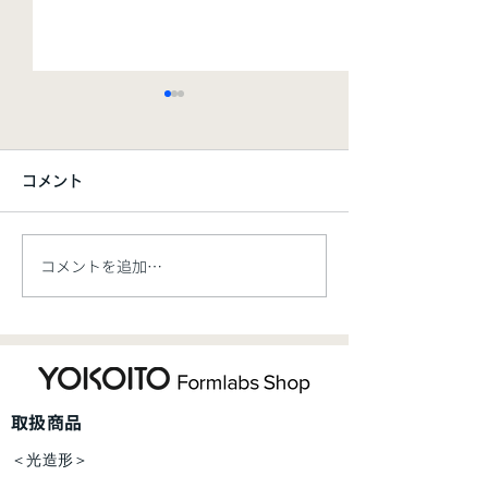
コメント
コメントを追加…
【新製品】Formlabs 大
【お知らせ】価
型産業用SLS 3Dプリンタ
ご案内【5/7開
ー「Fuse X1」、新規レ
ジン材料「Flexible 80A
​取扱商品
V2」を発表
＜光造形＞