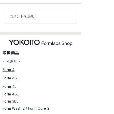
コメントを追加…
【新製品】Formlabs 大
【お知らせ】価
型産業用SLS 3Dプリンタ
ご案内【5/7開
ー「Fuse X1」、新規レ
ジン材料「Flexible 80A
​取扱商品
V2」を発表
＜光造形＞
Form 4
Form 4B
Form 4L
Form 4BL
Form 3BL
Form Wash 2 / Form Cure​ 2