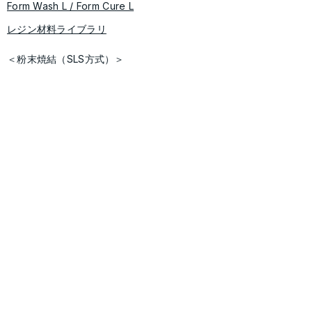
​​Form Wash L / Form Cure L
レジン材料ライブラリ
＜粉末焼結（SLS方式）＞
Fuse X1
Fuse Series(Fuse 1/Fuse 1+)
Fuse Sift
​Fuse Blast
＜ソフトウェア＞
​Preform/Dashboard
導入事例
Form 4 シリーズ
​Fuse シリーズ
​サポート
ユーザーフォーラム