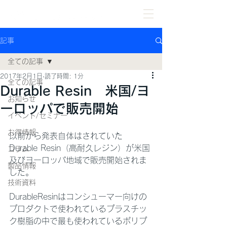
記事
全ての記事
2017年2月1日
読了時間: 1分
全ての記事
Durable Resin 米国/ヨ
お知らせ
ーロッパで販売開始
イベント/セミナー
お得情報
以前から発表自体はされていた
Durable Resin（高耐久レジン）が米国
コラム
及びヨーロッパ地域で販売開始されま
製品情報
した。
技術資料
DurableResinはコンシューマー向けの
プロダクトで使われているプラスチッ
ク樹脂の中で最も使われているポリプ