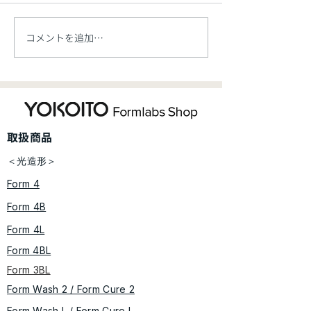
ございます。
コメントを追加…
【お知らせ】価格改定の
ご案内【5/7開始】
​取扱商品
＜光造形＞
Form 4
Form 4B
Form 4L
Form 4BL
Form 3BL
Form Wash 2 / Form Cure​ 2
​​Form Wash L / Form Cure L