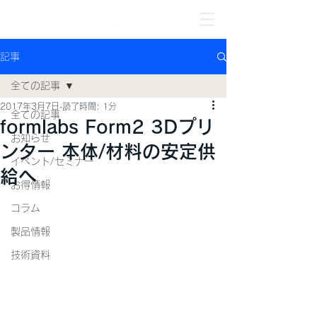
記事
全ての記事
2017年3月7日
読了時間: 1分
全ての記事
formlabs Form2 3Dプリ
お知らせ
ンター 本体/材料の安定供
イベント/セミナー
給へ
お得情報
コラム
製品情報
技術資料