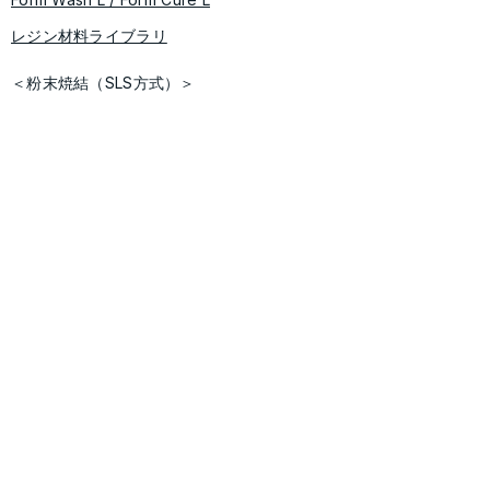
レジン材料ライブラリ
＜粉末焼結（SLS方式）＞
Fuse X1
Fuse Series(Fuse 1/Fuse 1+)
Fuse Sift
​Fuse Blast
＜ソフトウェア＞
​Preform/Dashboard
導入事例
Form 4 シリーズ
​Fuse シリーズ
​サポート
ユーザーフォーラム