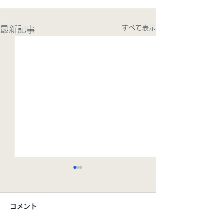
すべて表示
最新記事
【お知らせ】IP
のご案内【5/7
コメント
2026/05/07