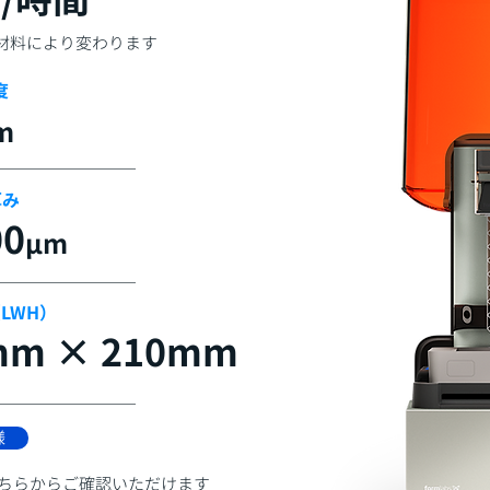
や材料により変わります
度
m
厚み
00
μm
LWH）
mm × 210mm
様
こちらからご確認いただけます