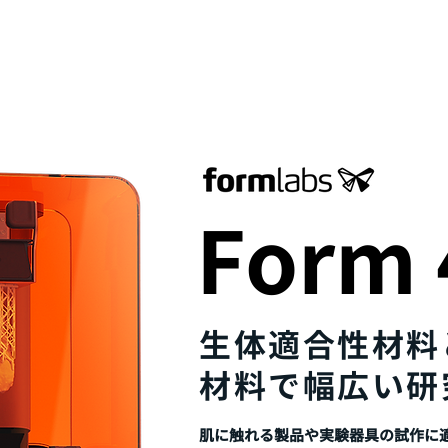
最新情報&コラム
取扱商品
業界・用途
サポート・サ
Form 
生体適
合性材料
材料で幅広い研
肌に触れる製品や実験器具の試作に