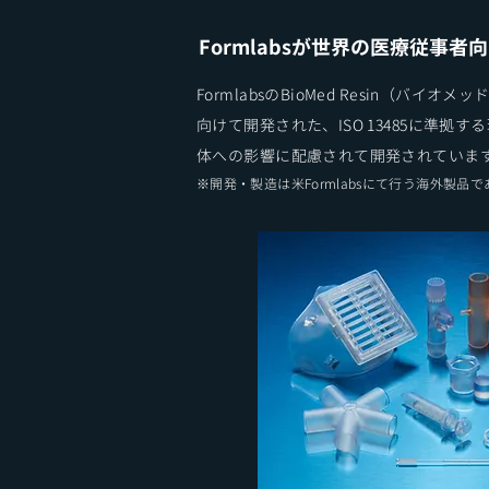
Formlabsが世界の医療従事
FormlabsのBioMed Resin（バ
向けて開発された、ISO 13485に準
体への影響に配慮されて開発されていま
※開発・製造は米Formlabsにて行う海外製