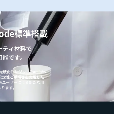
l Mode標準搭載
ーティ材料で
可能です。
硬化性レジン、Formlabs
安定性と手頃さを実現した
級ユーザーによる新たな用
なります。