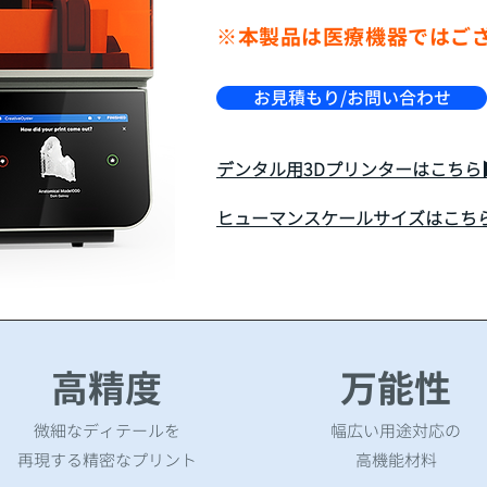
​※本製品は医療機器ではご
お見積もり/お問い合わせ
デンタル用3Dプリンターはこちら▶︎​Fo
ヒューマンスケールサイズはこちら▶︎​
​高精度
​万能性
微細なディテールを
幅広い用途対応の
再現する精密なプリント
高機能材料