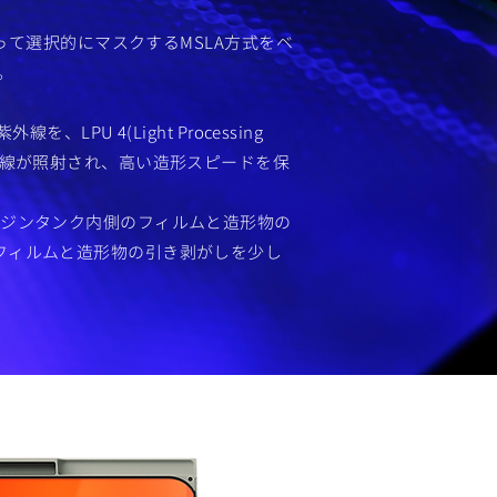
よって選択的にマスクするMSLA方式をベ
。
U 4(Light Processing
外線が照射され、高い造形スピードを保
レジンタンク内側のフィルムと造形物の
のフィルムと造形物の引き剥がしを少し