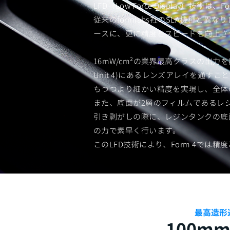
LFD（Low Force Display）技
従来のformlabs社のSLA機種と
ースに、更に精度とスピードを向上さ
16mW/cm²の業界最高クラスの出力を誇
Unit 4)にあるレンズアレイを通
ちつつより細かい精度を実現し、全体
また、底面が2層のフィルムであるレ
引き剥がしの際に、レジンタンクの底
の力で素早く行います。
このLFD技術により、Form 4では
​最高造形
100m