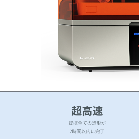
​超高速
ほぼ全ての造形が
2時間以内に完了