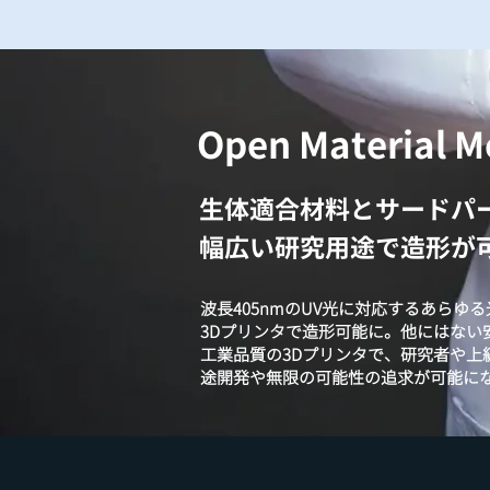
Open Materia
​生体適合材料とサードパ
幅広い研究用途で造形が
波長405nmのUV光に対応するあらゆる光
3Dプリンタで造形可能に。他にはない
工業品質の3Dプリンタで、研究者や上
途開発や無限の可能性の追求が可能に