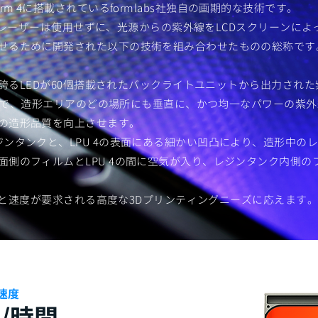
術は、Form 4に搭載されているformlabs社独自の画期的な技術です。
異なりレーザーは使用せずに、光源からの紫外線をLCDスクリーンに
せるために開発された以下の技術を組み合わせたものの総称です
るLEDが60個搭載されたバックライトユニットから出力された紫外線を、LP
すことで、造形エリアのどの場所にも垂直に、かつ均一なパワーの紫
の造形品質を向上させます。
ジンタンクと、LPU 4の表面にある細かい凹凸により、造形中の
面側のフィルムとLPU 4の間に空気が入り、レジンタンク内側
精度と速度が要求される高度な3Dプリンティングニーズに応えます。
速度
m/時間