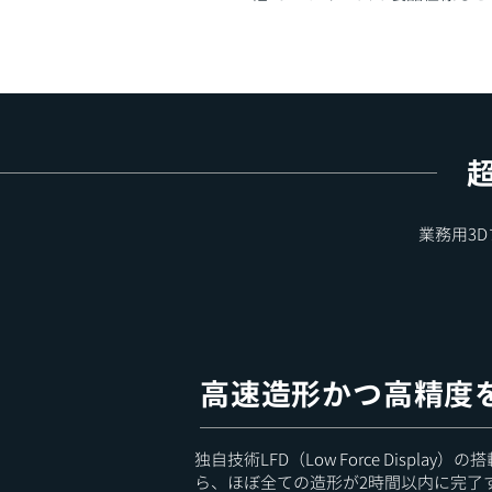
​
業務用3
高速造形かつ高精度
独自技術LFD（Low Force Displ
ら、ほぼ全ての造形が2時間以内に完了