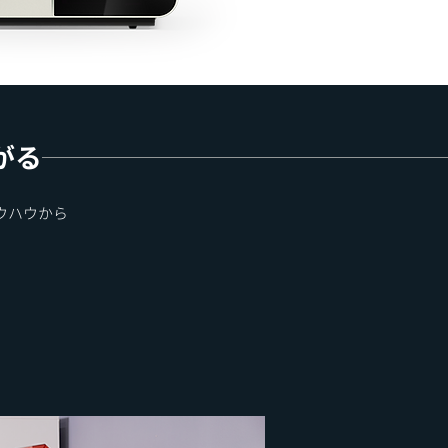
がる
ウハウから