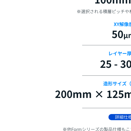
​※選択される積層ピッチ
XY解像
50
μ
​レイヤー
25 - 3
造形サイズ（
200mm × 125
詳細仕
​※他Formシリーズの製品仕様も