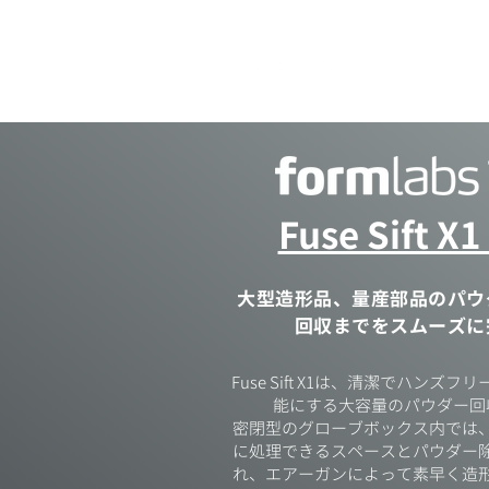
​Fuse Sift X1
大型造形品、量産部品のパウ
回収までをスムーズに
Fuse Sift X1は、清潔でハン
能にする大容量のパウダー回
​密閉型のグローブボックス内では
に処理できるスペースとパウダー
れ、エアーガンによって素早く造