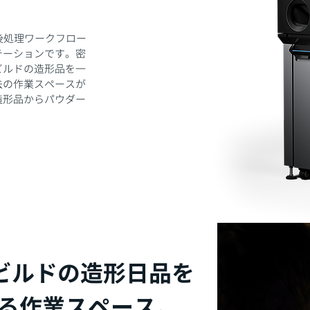
ーな後処理ワークフロー
ーションです。​密
ビルドの造形品を一
去の作業スペースが
造形品からパウダー
フルビルドの造形日品を
る作業スペース。