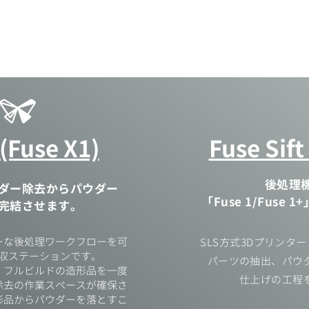
最新情報&コラム
取扱商品
業界・用途
サポート・サ
 (Fuse X1)
Fuse Sift
​後処
ダー除去からパウダー
「Fuse 1/Fus
完結させます。
ズフリーな後処理ワークフローを可
SLS方式3Dプリンター「F
収ステーションです。
パーツの抽出、パウ
、フルビルドの造形品を一度
仕上げの工程
除去の作業スペースが確保さ
形品からパウダーを落とすこ