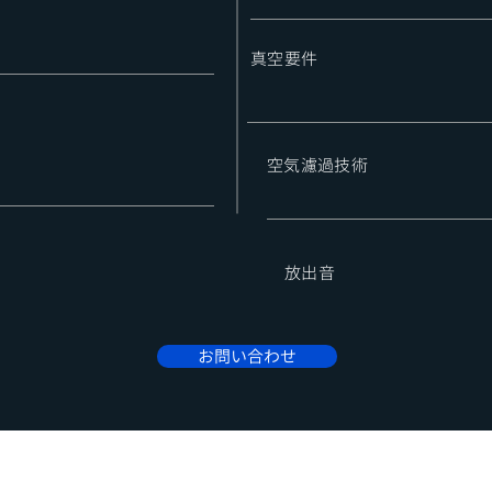
​真空要件
​空気濾過技術
​放出音
お問い合わせ