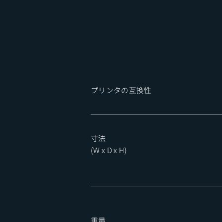
​プリンタの互換性
​寸法
(W x D x H
)
​重量