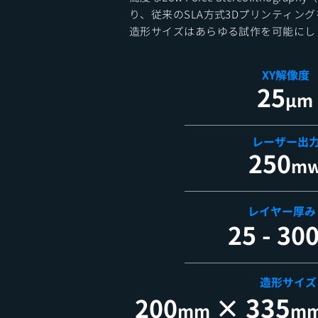
り、従来のSLA方式3Dプリンティン
造形サイズはあらゆる試作を可能にし
XY解像度
25
μm
​レーザー出
250
m
​レイヤー厚み
25 - 30
造形サイズ
×
335
200
mm
m