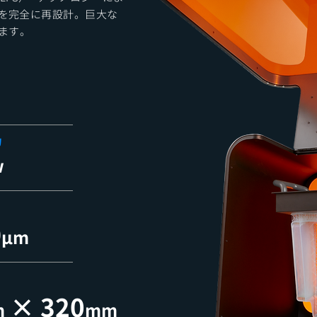
グを完全に再設計。巨大な
ます。
力
w
0
μm
×
3
20
m
mm