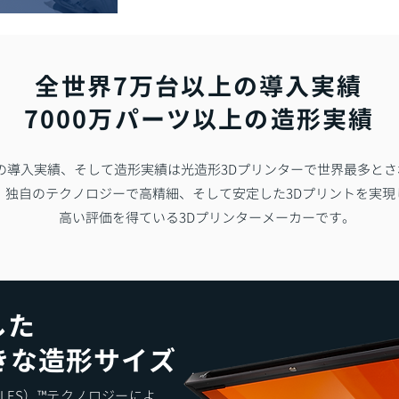
全世界7万台以上の導入実績
7000万パーツ以上の造形実績
absの導入実績、そして造形実績は光造形3Dプリンターで世界最多と
独自のテクノロジーで高精細、そして安定した3Dプリントを実現
高い評価を得ている3Dプリンターメーカーです。
した
きな造形サイズ
aphy（LFS）™テクノロジーによ