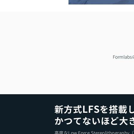
Forml
LFS
新方式
を搭載
かつてないほど大
高度なLow Force Stereolithogr