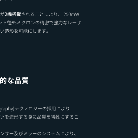
)が
2機搭載
されることにより、 250mW
ット径85ミクロンの精密で強力なレーザ
い造形を可能にします。
異的な品質
ithography)テクノロジーの採用により
ツを造形する際に品質を犠牲にするこ
ンサー及びミラーのシステムにより、