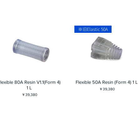
※旧Elastic 50A
lexible 80A Resin V1.1(Form 4)
Flexible 50A Resin (Form 4) 1 L
1 L
価格
￥39,380
価格
￥39,380