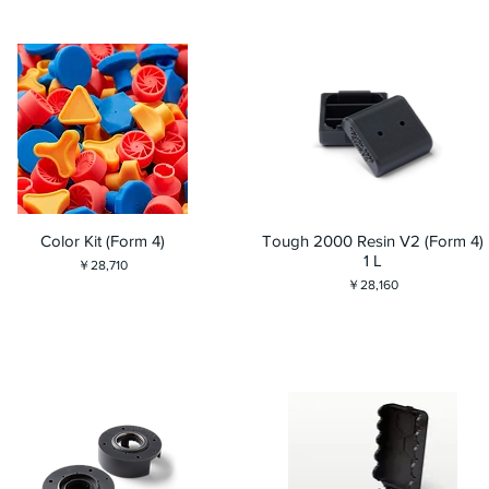
Color Kit (Form 4)
Tough 2000 Resin V2 (Form 4)
1 L
価格
￥28,710
価格
￥28,160