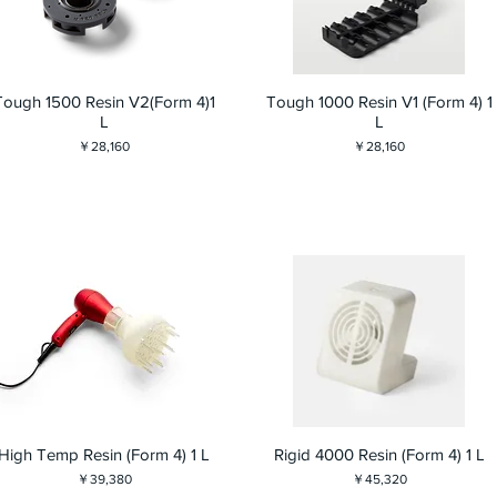
Tough 1500 Resin V2(Form 4)1
Tough 1000 Resin V1 (Form 4) 1
L
L
価格
価格
￥28,160
￥28,160
High Temp Resin (Form 4) 1 L
Rigid 4000 Resin (Form 4) 1 L
価格
価格
￥39,380
￥45,320