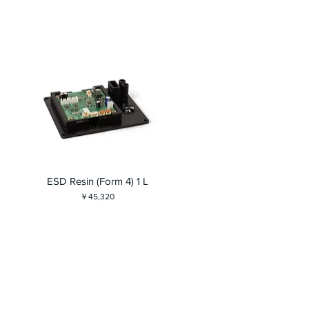
ESD Resin (Form 4) 1 L
価格
￥45,320