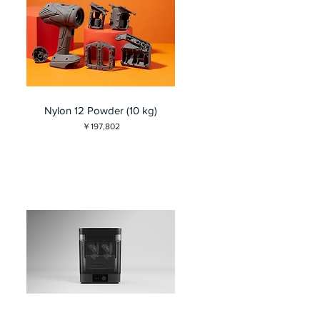
Nylon 12 Powder (10 kg)
価格
￥197,802