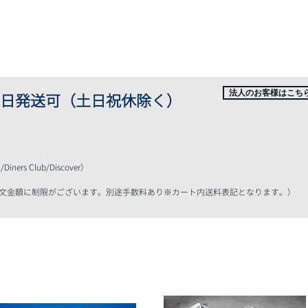
最新情報&コラム
取扱商品
業界・用途
サポート・サ
法人のお客様はこち
日発
送可（土日祝休除く）
ners Club/Discover）
注文金額に制限がございます。
別途手数料あり※カート内送料表記となります。）