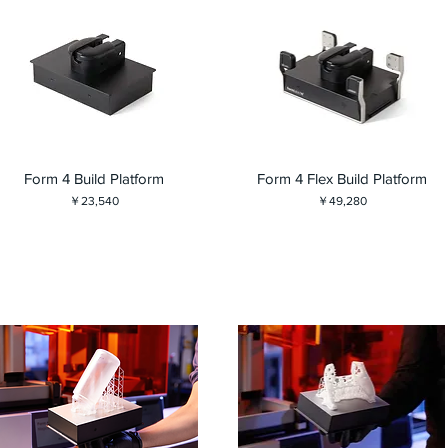
Form 4 Build Platform
Form 4 Flex Build Platform
価格
価格
￥23,540
￥49,280