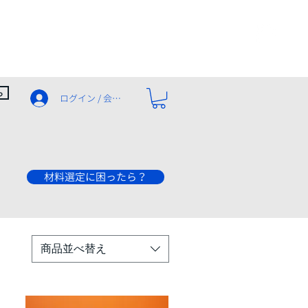
ービス
資料請求・お問い合わせ
shop
ら
ログイン / 会員登録
​材料選定に困ったら？
商品並べ替え