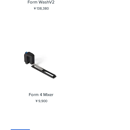
Form WashV2
価格
￥138,380
Form 4 Mixer
価格
￥9,900