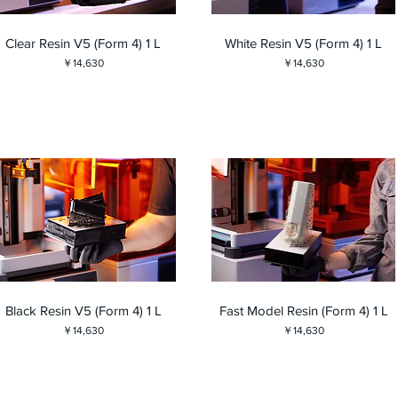
Clear Resin V5 (Form 4) 1 L
White Resin V5 (Form 4) 1 L
価格
価格
￥14,630
￥14,630
Black Resin V5 (Form 4) 1 L
Fast Model Resin (Form 4) 1 L
価格
価格
￥14,630
￥14,630