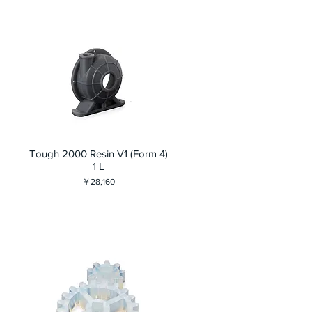
Tough 2000 Resin V1 (Form 4)
1 L
価格
￥28,160