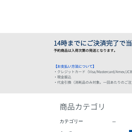
14時ま
でにご決済完了で当
予約商品は入
荷次第の発送となります。
【お支払い方法について】
・クレジットカード（Visa/Mastercard/Amex/JCB/Di
・現金振込
​・代金引換（消耗品のみ対象。一回あたりのご
商品カテゴリ
カテゴリー