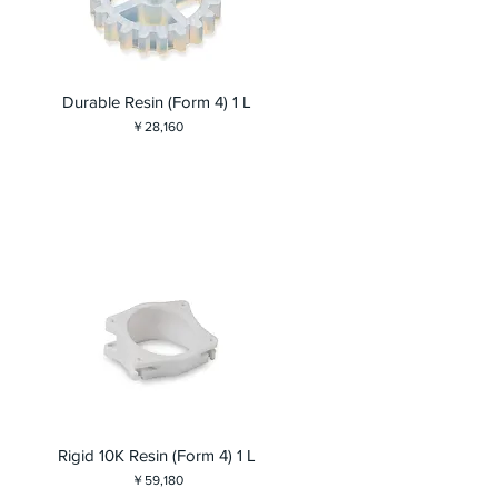
Durable Resin (Form 4) 1 L
価格
￥28,160
Rigid 10K Resin (Form 4) 1 L
価格
￥59,180