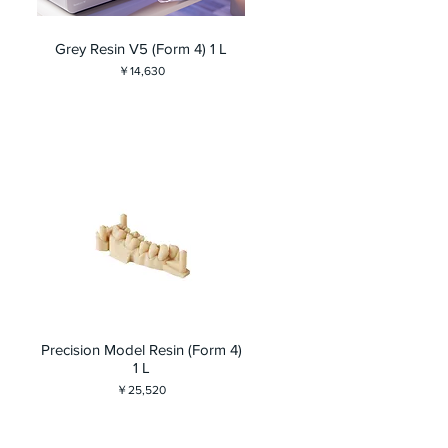
Grey Resin V5 (Form 4) 1 L
価格
￥14,630
Precision Model Resin (Form 4)
1 L
価格
￥25,520