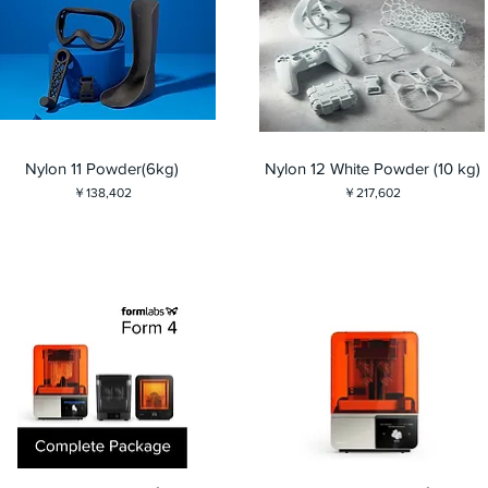
Nylon 11 Powder(6kg)
Nylon 12 White Powder (10 kg)
価格
価格
￥138,402
￥217,602