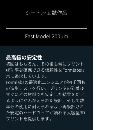
シート座面試作品
Fast Model 200μm
最高級の安定性
初回はもちろん、その後も常にプリント
成功率を確保できる信頼性をFormlabsは
常に追求しています。
Formlabs​の最適化エンジニアが何千回も
の造形テストを行い、プリンタの到着後
すぐにどの材料でも安定した結果をだせ
るようにかんがえられた設計、そして数
年もの使用に耐えられるよう再設計され
た安定のハードウェアが頼れる大容量3D
プリントを提供します。