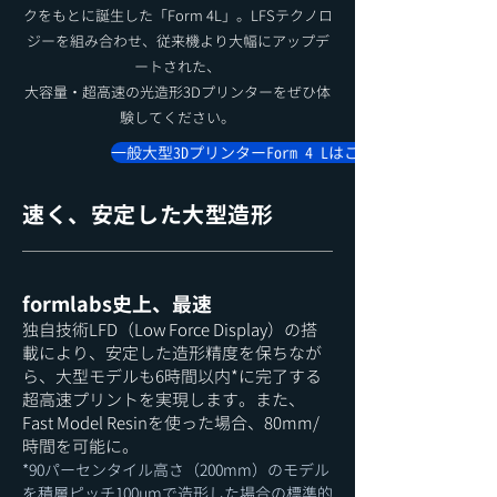
クをもとに誕生した「Form 4L」。LFSテクノロ
ジーを組み合わせ、従来機より大幅にアップデ
ートされた、
大容量・超高速の光造形3Dプリンターをぜひ体
験してください。
一般大型3DプリンターForm 4 Lはこちら
​速く、安定した大型造形
formlabs史上、最速
独自技術LFD（Low Force Display）の搭
載により、安定した造形精度を保ちなが
ら、大型モデルも6時間以内*に完了する
超高速プリントを実現します。また、
Fast Model Resinを使った場合、80mm/
時間を可能に。
*90パーセンタイル高さ（200mm）のモデル
を積層ピッチ100μmで造形した場合の標準的