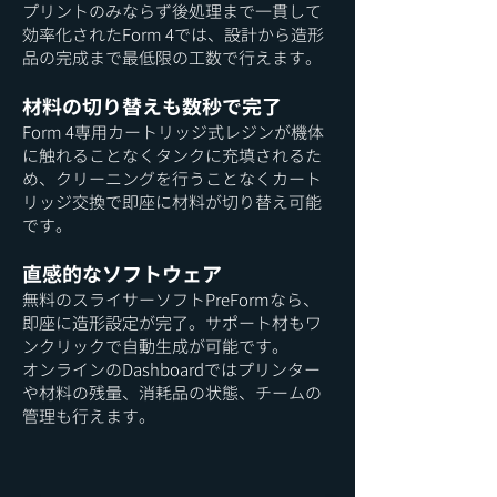
プリントのみならず後処理まで一貫して
効率化されたForm 4では、設計から造形
品の完成まで最低限の工数で行えます。
材料の切り替えも数秒で完了
Form 4専用カートリッジ式レジンが機体
に触れることなくタンクに充填されるた
め、クリーニングを行うことなくカート
リッジ交換で即座に材料が切り替え可能
です。
直感的なソフトウェア
​無料のスライサーソフトPreFormなら、
即座に造形設定が完了。サポート材もワ
ンクリックで自動生成が可能です。
オンラインのDashboardではプリンター
や材料の残量、消耗品の状態、チームの
管理も行えます。