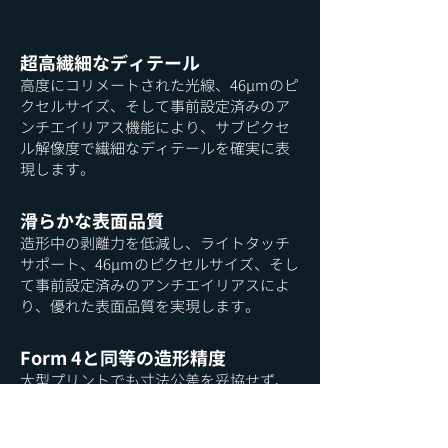
超高繊細なディテール
高度にコリメートされた光線、46μmのピ
クセルサイズ、そして事前設定済みのア
ンチエイリアス機能により、サブピクセ
ル解像度で繊細なディテールを確実に表
現します。
滑らかな表面品質
造形中の剥離力を低減し、ライトタッチ
サポート、46µmのピクセルサイズ、そし
て事前設定済みのアンチエイリアスによ
り、優れた表面品質を実現します。
Form 4と同等の造形精度
大型プリントでも寸法公差を妥協せず、
常に精度の高いアセンブリを製作しま
す。