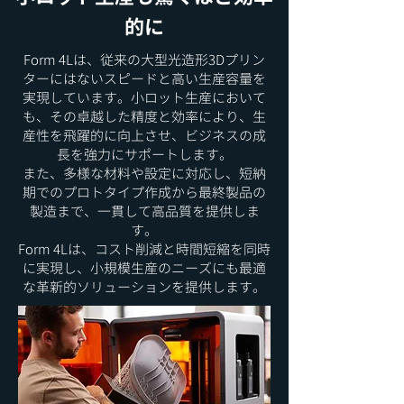
的に
Form 4Lは、従来の大型光造形3Dプリン
ターにはないスピードと高い生産容量を
実現しています。小ロット生産において
も、その卓越した精度と効率により、生
産性を飛躍的に向上させ、ビジネスの成
長を強力にサポートします。
また、多様な材料や設定に対応し、短納
期でのプロトタイプ作成から最終製品の
製造まで、一貫して高品質を提供しま
す。
Form 4Lは、コスト削減と時間短縮を同時
に実現し、小規模生産のニーズにも最適
な革新的ソリューションを提供します。