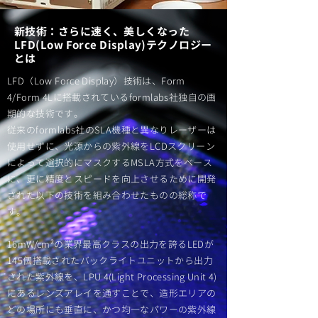
新技術：さらに速く、美しくなった
LFD(Low Force Display)テクノロジー
とは
LFD（Low Force Display）技術は、Form
4/Form 4Lに搭載されているformlabs社独自の画
期的な技術です。
従来のformlabs社のSLA機種と異なりレーザーは
使用せずに、光源からの紫外線をLCDスクリーン
によって選択的にマスクするMSLA方式をベース
に、更に精度とスピードを向上させるために開発
された以下の技術を組み合わせたものの総称で
す。
16mW/cm²の業界最高クラスの出力を誇るLEDが
145個搭載されたバックライトユニットから出力
された紫外線を、LPU 4(Light Processing Unit 4)
にあるレンズアレイを通すことで、造形エリアの
どの場所にも垂直に、かつ均一なパワーの紫外線