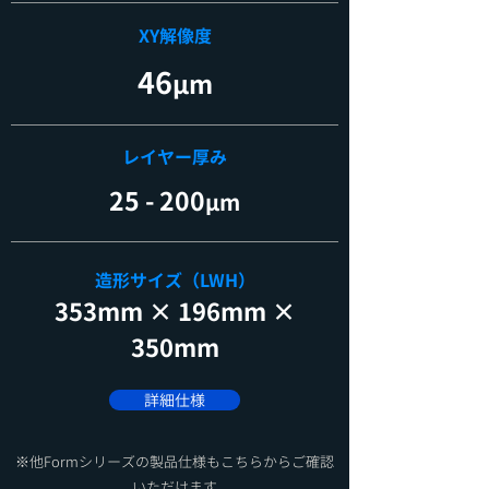
XY解像度
46
μm
​レイヤー厚み
25 - 200
μm
造形サイズ（LWH）
353mm × 196mm ×
350mm
詳細仕様
​※他Formシリーズの製品仕様もこちらからご確認
いただけます