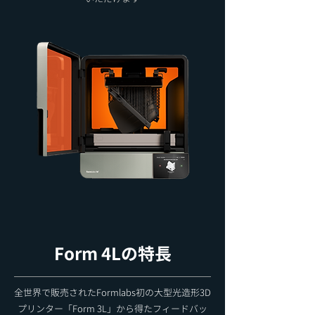
​ Form 4Lの特長
全世界で販売されたFormlabs初の大型光造形3D
プリンター「Form 3L」から得たフィードバッ