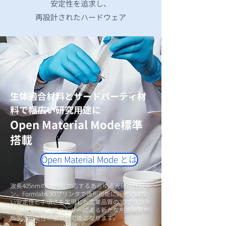
安定性を追求し、
再設計されたハードウェア
​生体適合材料とサードパーティ材
料で幅広い研究用途に
Open Material Mode標準
搭載
Open Material Mode とは
波長405nmのUV光に対応するあらゆる光硬化性レジ
ン、Formlabs 3Dプリンタで造形可能に。他にはな
い安定性と手頃さを実現した工業品質の3Dプリンタ
で、研究者や上級ユーザーによる新たな用途開発や
無限の可能性の追求が可能になります。