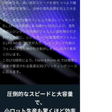
が照射され、高い造形スピードを保ちつつより細
かい精度を実現し、全体の造形品質を向上させま
す。
また、底面が2層のフィルムであるレジンタンク
と、LPU 4の表面にある細かい凹凸により、造形
中のレジンタンク内側のフィルムと造形物の引き
剥がしの際に、レジンタンクの底面側のフィルム
とLPU 4の間に空気が入り、レジンタンク内側の
フィルムと造形物の引き剥がしを少しの力で素早
く行います。
このLFD技術により、Form 4/Form 4Lでは精度と
速度が要求される高度な3Dプリンティングニーズ
に応えます。
圧倒的なスピードと大容量
で、
小ロット生産も驚くほど効率