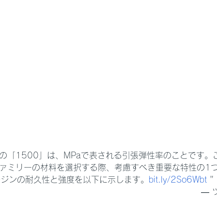
Resinの「1500」は、MPaで表される引張弾性率のことです。
esinファミリーの材料を選択する際、考慮すべき重要な特性の
レジンの耐久性と強度を以下に示します。
bit.ly/2So6Wbt
 "
— 