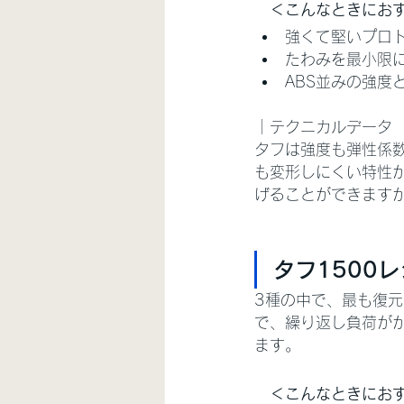
　＜こんなときにお
強くて堅いプロ
たわみを最小限
ABS並みの強度
｜テクニカルデータ
タフは強度も弾性係数
も変形しにくい特性
げることができます
タフ1500レジ
3種の中で、最も復元
で、繰り返し負荷が
ます。
　＜こんなときにお