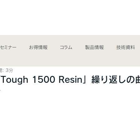
最新情報&コラム
取扱商品
業界・用途
サポート・サ
/セミナー
お得情報
コラム
製品情報
技術資料
: 3分
ough 1500 Resin」繰り返し
場