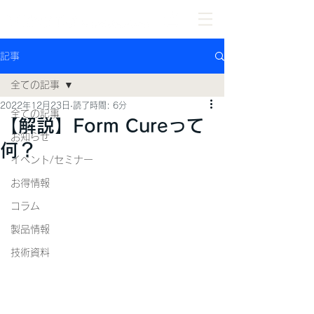
記事
全ての記事
2022年12月23日
読了時間: 6分
全ての記事
【解説】Form Cureって
お知らせ
何？
イベント/セミナー
お得情報
コラム
製品情報
技術資料