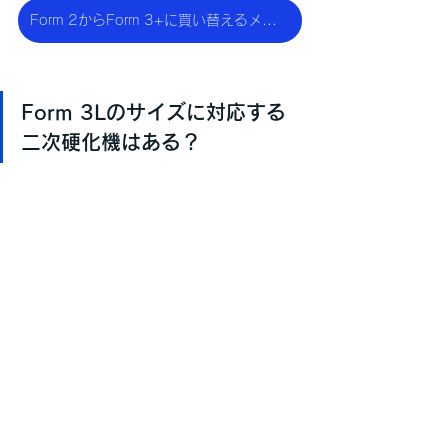
Form 2からForm 3+に買い替えるメリット23選！
Form 3Lのサイズに対応する
二次硬化機はある？
はい。
Form 3L / Form 3BLのサイズに対応
したForm Cure Lがあります。
Form 3L / Form 3BLを使用してForm 
3+ / Form 3B+でプリント可能なサイ