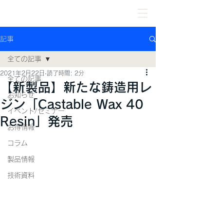
記事
全ての記事
2021年2月22日
読了時間: 2分
全ての記事
【新製品】新たな鋳造用レ
お知らせ
ジン「Castable Wax 40
イベント/セミナー
Resin」発売
お得情報
コラム
製品情報
技術資料