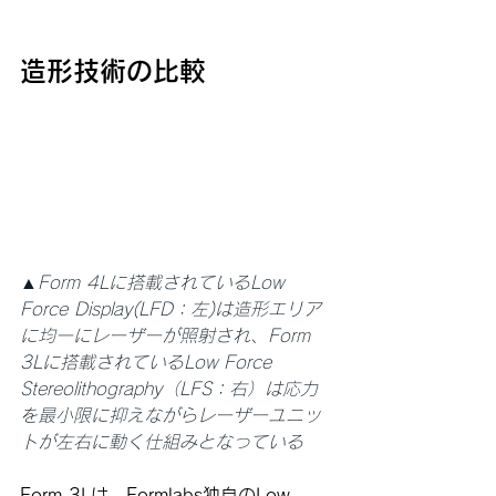
造形技術の比較
▲Form 4Lに搭載されているLow 
Force Display(LFD：左)は造形エリア
に均一にレーザーが照射され、Form 
3Lに搭載されているLow Force 
Stereolithography（LFS：右）は応力
を最小限に抑えながらレーザーユニッ
トが左右に動く仕組みとなっている
Form 3Lは、Formlabs独自のLow 