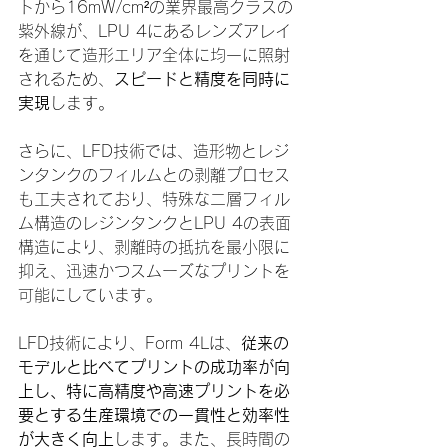
トから16mW/cm²の業界最高クラスの
紫外線が、LPU 4にあるレンズアレイ
を通じて造形エリア全体に均一に照射
されるため、
スピードと精度を同時に
実現
します。
さらに、LFD技術では、造形物とレジ
ンタンクのフィルムとの剥離プロセス
も工夫されており、特殊な二層フィル
ム構造のレジンタンクとLPU 4の表面
構造により、剥離時の抵抗を最小限に
抑え、迅速かつスムーズなプリントを
可能にしています。
LFD技術により、Form 4Lは、
従来の
モデルと比べてプリントの成功率が向
上し、特に高精度や高速プリントを必
要とする生産環境での一貫性と効率性
が大きく向上
します。また、長時間の