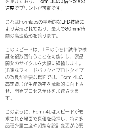
を遂げており、
Form 3Lの3倍〜5倍の
速度
でプリントが可能です。
これはFormlabsの革新的な
LFD技術
に
より実現されており、最大で
80mm/時
間
の高速造形を誇ります。
このスピードは、1日のうちに試作や検
証を複数回行うことを可能にし、製品
開発のサイクルを大幅に短縮します。
迅速なフィードバックとプロトタイプ
の改良が必要な場面では、Form 4Lの
高速造形が生産効率を飛躍的に向上さ
せ、開発プロセス全体を加速させま
す。
このように、Form 4Lはスピードが要
求される場面で真価を発揮し、特に多
品種少量生産や頻繁な設計変更が必要