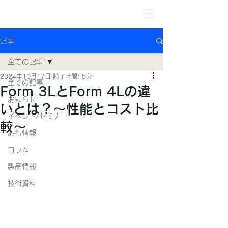
記事
全ての記事
2024年10月17日
読了時間: 5分
全ての記事
Form 3LとForm 4Lの違
お知らせ
いとは？〜性能とコスト比
イベント/セミナー
較〜
お得情報
コラム
製品情報
技術資料