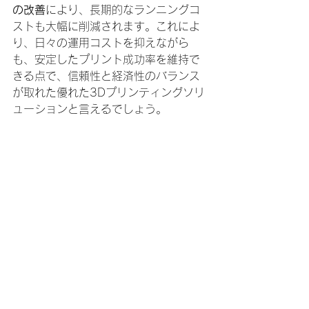
の改善
により、長期的なランニングコ
ストも大幅に削減されます。これによ
り、日々の運用コストを抑えながら
も、安定したプリント成功率を維持で
きる点で、信頼性と経済性のバランス
が取れた優れた3Dプリンティングソリ
ューションと言えるでしょう。
Form 4Lは、スピード、安定性、コス
トパフォーマンスのいずれにおいても
大きな進化
を遂げており、これらの要
素が結びつくことで、3Dプリントのス
ケールアップを目指す企業にとって最
適な3Dプリンターとなります。将来を
見据えた高効率な生産体制を構築した
い方には、
Form 4L
の導入を推奨しま
す。