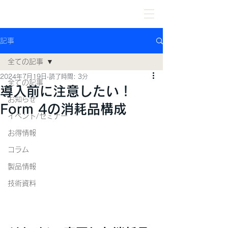
記事
全ての記事
2024年7月19日
読了時間: 3分
全ての記事
導入前に注意したい！
お知らせ
Form 4の消耗品構成
イベント/セミナー
お得情報
コラム
製品情報
技術資料