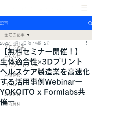
記事
全ての記事
2022年4月15日
読了時間: 2分
全ての記事
【無料セミナー開催！】
お知らせ
生体適合性×3Dプリント
イベント/セミナー
ヘルスケア製造業を高速化
お得情報
する活用事例Webinarー
コラム
YOKOITO x Formlabs共
製品情報
催ー
技術資料