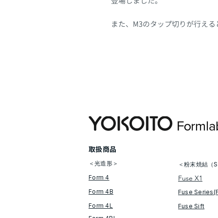
登場しました。
また、M3のタップ切りが行える
​取扱商品
＜光造形＞
＜粉末焼結（S
Form 4
Fuse X1
Form 4B
Fuse Series(
Form 4L
Fuse Sift