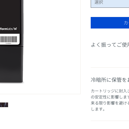
選択
カ
よく振ってご使
冷暗所に保管を
カートリッジに封入
の安定性に影響しま
来る限り影響を避け
します。