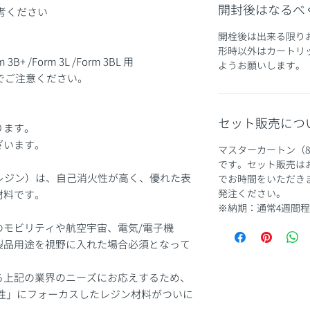
開封後はなるべ
考ください
開栓後は出来る限り
形時以外はカートリ
rm 3B+ /Form 3L /Form 3BL 用
ようお願いします。
のでご注意ください。
セット販売につ
ります。
ざいます。
マスターカートン（
です。セット販売は
in（難燃性レジン）は、自己消火性が高く、優れた表
でお時間をいただき
発注ください。
材料です。
※納期：通常4週間
のモビリティや航空宇宙、電気/電子機
製品用途を視野に入れた場合必須となって
る上記の業界のニーズにお応えするため、
難燃性」にフォーカスしたレジン材料がついに