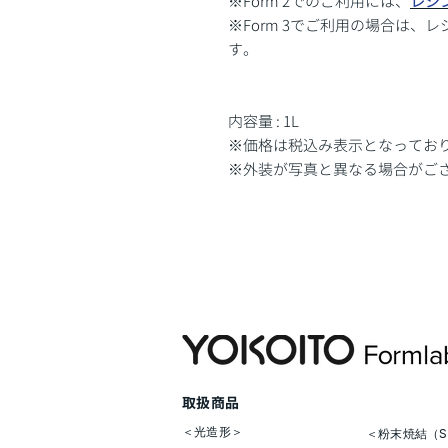
※Form 2でのご利用には、
レジ
※Form 3でご利用の場合は、レ
す。
内容量 : 1L
※価格は税込み表示となってお
※外装が写真と異なる場合がご
​取扱商品
＜光造形＞
＜粉末焼結（S