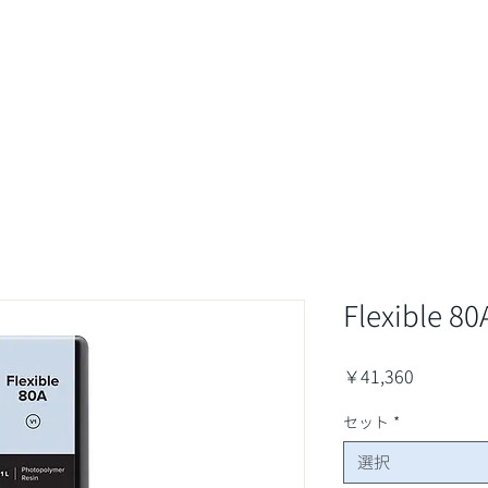
最新情報&コラム
取扱商品
業界・用途
サポート・サ
Flexible 80
価
￥41,360
格
セット
*
選択