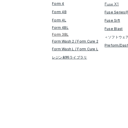
Form 4
Fuse X1
Form 4B
Fuse Series(
Form 4L
Fuse Sift
Form 4BL
​Fuse Blast
Form 3BL
＜ソフトウェ
Form Wash 2 / Form Cure​ 2
​Preform/Das
​​Form Wash L / Form Cure L
レジン材料ライブラリ