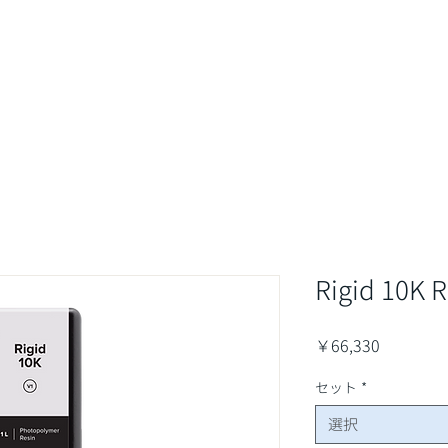
最新情報&コラム
取扱商品
業界・用途
サポート・サ
Rigid 10K R
価
￥66,330
格
セット
*
選択