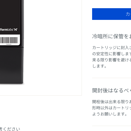
カ
冷暗所に保管を
カートリッジに封入
の安定性に影響しま
来る限り影響を避け
します。
開封後はなるべ
開栓後は出来る限り
形時以外はカートリ
ようお願いします。
考ください