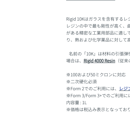
Rigid 10Kはガラスを含有する
レジンの中で最も剛性が高く、
がある精密な工業用部品に適し
り、熱および化学薬品に対して
名前の「10K」は材料の引張
場合は、
Rigid 4000 Resin
（従来の
※100および50ミクロンに対応
※二次硬化必須
※Form 2でのご利用には、
レジ
※Form 3/Form 3+でのご
内容量 : 1L
※価格は税込み表示となってお