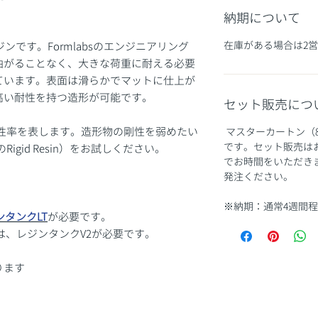
納期について
在庫がある場合は2
レジンです。Formlabsのエンジニアリング
曲がることなく、大きな荷重に耐える必要
ています。表面は滑らかでマットに仕上が
高い耐性を持つ造形が可能です。
セット販売につ
弾性率を表します。造形物の剛性を弱めたい
マスターカートン（
です。セット販売は
Rigid Resin）をお試しください。
でお時間をいただき
発注ください。
※納期：通常4週間
ンタンクLT
が必要です。
利用には、レジンタンクV2が必要です。
ります