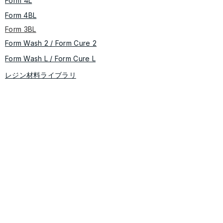
Form 4L
Form 4BL
Form 3BL
Form Wash 2 / Form Cure​ 2
​​Form Wash L / Form Cure L
レジン材料ライブラリ
＜粉末焼結（SLS方式）＞
Fuse X1
Fuse Series(Fuse 1/Fuse 1+)
Fuse Sift
​Fuse Blast
＜ソフトウェア＞
​Preform/Dashboard
導入事例