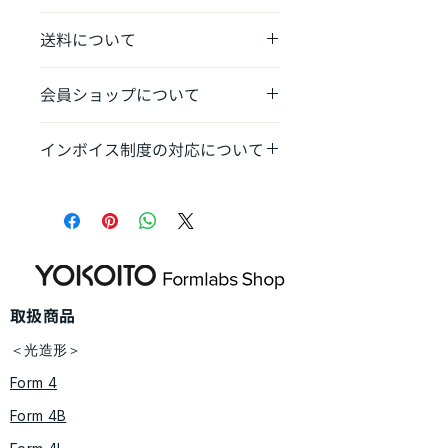
ご発注から4〜6週間
送料について
消耗品：送料1,100円〜
会員ショップについて
​本体は別途送料あり​
弊社から機体を導入のお客様はお得な
インボイス制度の対応について
会員ショップをご利用ください。（登
録制）
発送完了時に適格請求書発行事業者番
https://www.yokoito-3dp-
号記載の領収書をお送りさせていただ
support.com/limited-shop
きます。​​
​取扱商品
＜光造形＞
Form 4
Form 4B