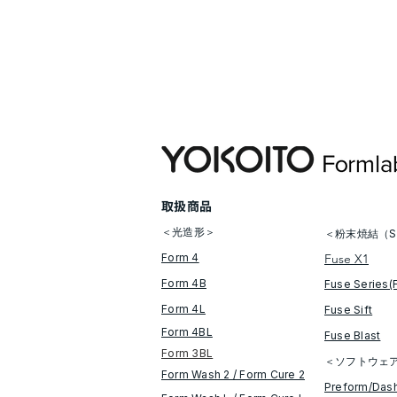
​取扱商品
＜光造形＞
＜粉末焼結（S
Form 4
Fuse X1
Form 4B
Fuse Series(
Form 4L
Fuse Sift
Form 4BL
​Fuse Blast
Form 3BL
＜ソフトウェ
Form Wash 2 / Form Cure​ 2
​Preform/Das