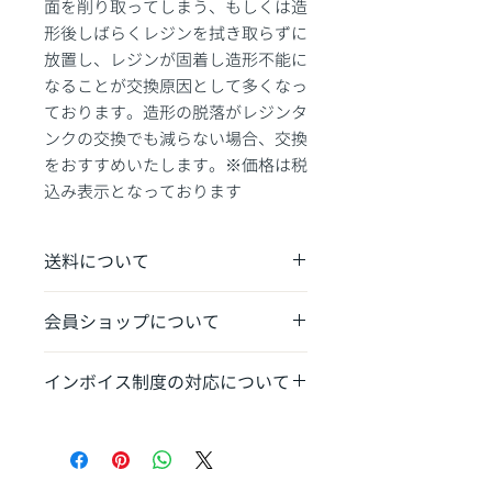
面を削り取ってしまう、もしくは造
形後しばらくレジンを拭き取らずに
放置し、レジンが固着し造形不能に
なることが交換原因として多くなっ
ております。造形の脱落がレジンタ
ンクの交換でも減らない場合、交換
をおすすめいたします。※価格は税
込み表示となっております
送料について
消耗品：送料1,100円〜
会員ショップについて
​本体は別途送料あり​
​弊社から機体を導入のお客様はお得な
インボイス制度の対応について
会員ショップをご利用ください。（登
録制）
発送完了時に適格請求書発行事業者番
https://www.yokoito-3dp-
号記載の領収書をお送りさせていただ
support.com/limited-shop
きます。​​