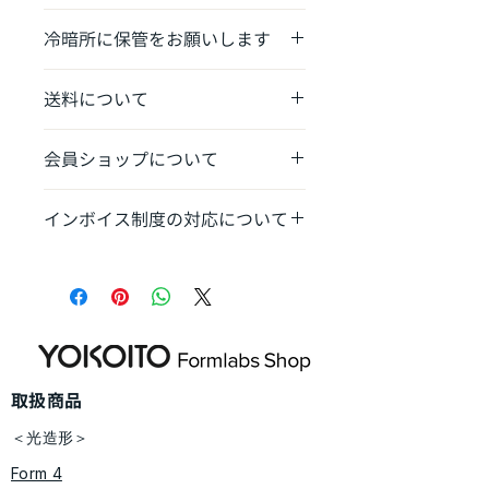
Form 4Build Platform/Form 4LBuild
冷暗所に保管をお願いします
Platform
カートリッジに封入されているレジン
送料について
は熱で劣化し造形の安定性に影響しま
す。また、紫外線硬化樹脂のため出来
消耗品：送料1,100円〜
る限り影響を避けるべく暗い場所への
会員ショップについて
​本体は別途送料あり​
保管をお願い致します。
​弊社から機体を導入のお客様はお得な
インボイス制度の対応について
会員ショップをご利用ください。（登
録制）
発送完了時に適格請求書発行事業者番
https://www.yokoito-3dp-
号記載の領収書をお送りさせていただ
support.com/limited-shop
きます。​​
​取扱商品
＜光造形＞
Form 4