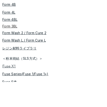
Form 4B
Form 4L
Form 4BL
Form 3BL
Form Wash 2 / Form Cure​ 2
​​Form Wash L / Form Cure L
レジン材料ライブラリ
＜粉末焼結（SLS方式）＞
Fuse X1
Fuse Series(Fuse 1/Fuse 1+)
Fuse Sift
​Fuse Blast
＜ソフトウェア＞
​Preform/Dashboard