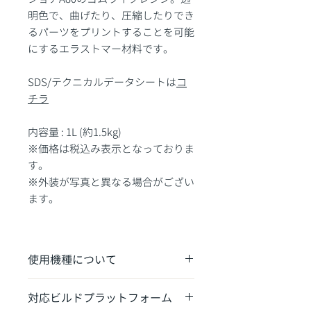
明色で、曲げたり、圧縮したりでき
るパーツをプリントすることを可能
にするエラストマー材料です。
SDS/テクニカルデータシートは
コ
チラ
内容量 : 1L (約1.5kg)
※価格は税込み表示となっておりま
す。
※外装が写真と異なる場合がござい
ます。
使用機種について
Form 4/Form 4B/Form 4L/Form 4BLの
対応ビルドプラットフォーム
み使用が可能です。