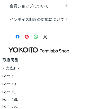
消耗品：送料1,100円〜
る限り影響を避けるべく暗い場所への
会員ショップについて
​本体は別途送料あり​
保管をお願い致します。
​弊社から機体を導入のお客様はお得な
インボイス制度の対応について
会員ショップをご利用ください。（登
録制）
発送完了時に適格請求書発行事業者番
https://www.yokoito-3dp-
号記載の領収書をお送りさせていただ
support.com/limited-shop
きます。​​
​取扱商品
＜光造形＞
Form 4
Form 4B
Form 4L
Form 4BL
Form 3BL