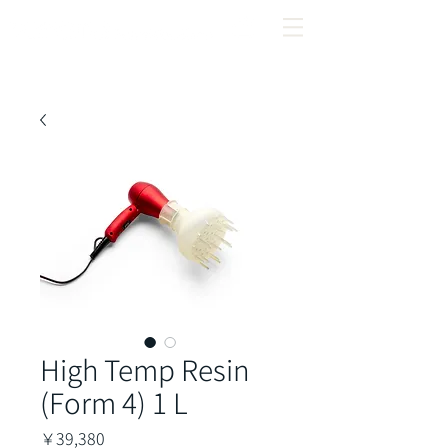
High Temp Resin
(Form 4) 1 L
価
￥39,380