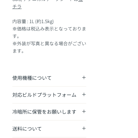
チラ
内容量 : 1L (約1.5kg)
※価格は税込み表示となっておりま
す。
※外装が写真と異なる場合がござい
ます。
使用機種について
Form 4/Form 4B/Form 4L/Form 4BLの
対応ビルドプラットフォーム
み使用が可能です。
Form 4Build Platform/ Form 4Build
冷暗所に保管をお願いします
Platform Flex/Form 4LBuild
Platform/Form 4LBuild Platform Flex
カートリッジに封入されているレジン
送料について
は熱で劣化し造形の安定性に影響しま
す。また、紫外線硬化樹脂のため出来