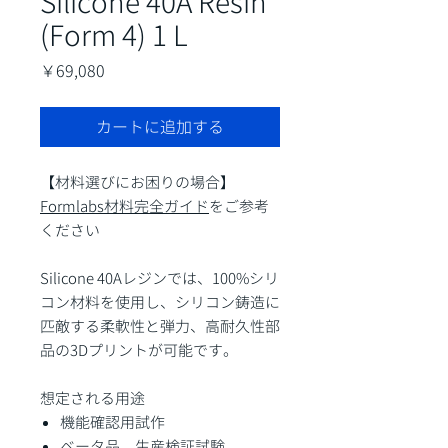
Silicone 40A Resin
(Form 4) 1 L
価
￥69,080
格
カートに追加する
【材料選びにお困りの場合】
Formlabs材料完全ガイド
をご参考
ください
Silicone 40Aレジンでは、100%シリ
コン材料を使用し、シリコン鋳造に
匹敵する柔軟性と弾力、高耐久性部
品の3Dプリントが可能です。
想定される用途
機能確認用試作
ベータ品、生産検証試験