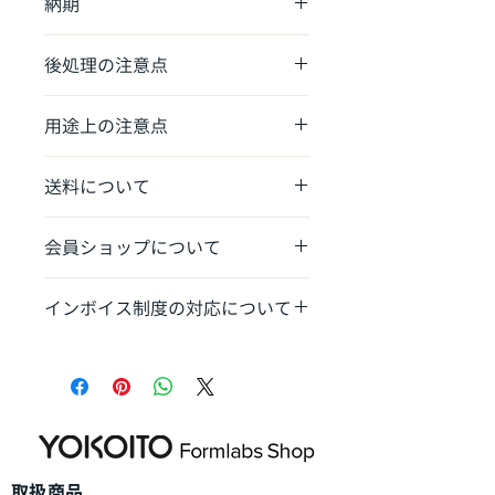
納期
用いただけます。
材料の混入を防ぐため、他レジン材料
在庫がある場合は2営業日以内に発送
と共用のビルドプラットフォームの使
後処理の注意点
可能
用はお控えください。
8リットルのIPAと2リットルの酢酸n-
用途上の注意点
ブチルで20分間洗浄
*現在、Silicone 40A レジンは研究開発
送料について
目的でのみご利用いただけます。米国
有害物質規制法（TSCA）の登録が完
消耗品：送料1,100円〜
了次第、商業用としてもご利用ただけ
会員ショップについて
​本体は別途送料あり​
ます。TSCAの登録は2023年後半頃完
了予定です。
弊社から機体を導入のお客様はお得な
インボイス制度の対応について
会員ショップをご利用ください。（登
録制）
発送完了時に適格請求書発行事業者番
https://www.yokoito-3dp-
号記載の領収書をお送りさせていただ
support.com/limited-shop
きます。​​
​取扱商品