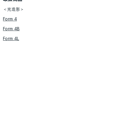
＜光造形＞
Form 4
Form 4B
Form 4L
Form 4BL
Form 3BL
Form Wash 2 / Form Cure​ 2
​​Form Wash L / Form Cure L
レジン材料ライブラリ
＜粉末焼結（SLS方式）＞
Fuse X1
Fuse Series(Fuse 1/Fuse 1+)
Fuse Sift