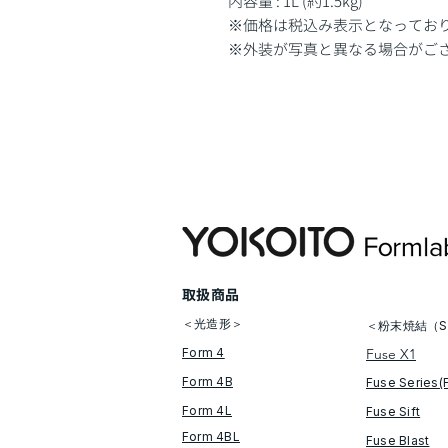
内容量 : 1L (約1.5kg)
※価格は税込み表示となってお
※外装が写真と異なる場合がご
​取扱商品
＜光造形＞
＜粉末焼結（S
Form 4
Fuse X1
Form 4B
Fuse Series(
Form 4L
Fuse Sift
Form 4BL
​Fuse Blast