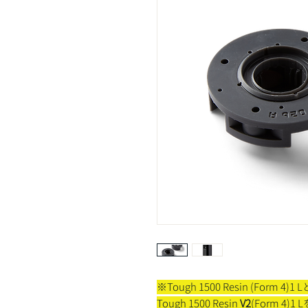
※Tough 1500 Resin (Form
Tough 1500 Resin
V2
(Form 