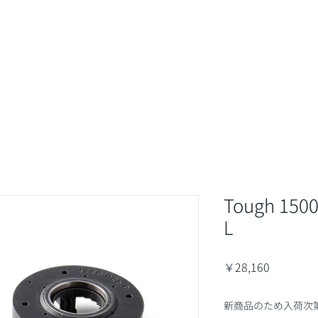
最新情報&コラム
取扱商品
業界・用途
サポート・サ
Tough 1500
L
価
￥28,160
格
新商品のため入荷次