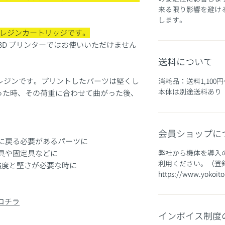
来る限り影響を避け
します。
レジンカートリッジです。
abs3D プリンターではお使いいただけません
送料について
たレジンです。プリントしたパーツは堅くし
消耗品：送料1,100円
​本体は別途送料あり​
った時、その荷重に合わせて曲がった後、
会員ショップに
に戻る必要があるパーツに
具や固定具などに
​弊社から機体を導
利用ください。（登
強度と堅さが必要な時に
https://www.yokoito
コチラ
インボイス制度