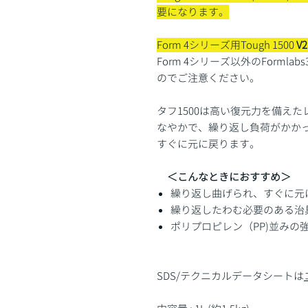
要になります。
Form 4シリーズ用Tough 1500
V2
Form 4シリーズ以外のForml
のでご注意ください。
タフ1500は高い復元力を備え
なやかで、繰り返し負荷がかか
すぐに元に戻ります。
＜こんなときにおすすめ＞
繰り返し曲げられ、すぐに元
繰り返したわむ必要のある治
ポリプロピレン（PP)並みの
SDS/テクニカルデータシートは