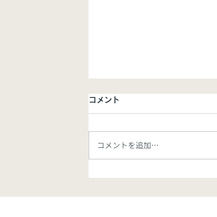
コメント
コメントを追加…
【お知らせ】価格改定のご案
内【8/7開始】