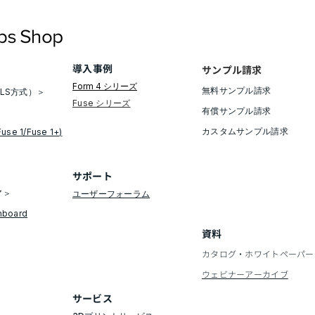
料「Flexible 80A V2」を発
表
導入事例
サンプル請求
Form 4 シリーズ
無料サンプル請求​
LS方式）＞
​Fuse シリーズ
有償サンプル請求
​カスタムサンプル請求
Fuse 1/Fuse 1+)
​サポート
ア＞
ユーザーフォーラム
hboard
資料
カタログ・ホワイトペーパー
​ウェビナーアーカイブ
​サービス