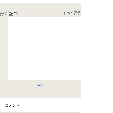
すべて表示
最新記事
【お知らせ】IP
のご案内【5/7
コメント
2026/05/07