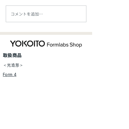
ございます。
コメントを追加…
【お知らせ】価格改定の
ご案内【5/7開始】
​取扱商品
＜光造形＞
Form 4
Form 4B
Form 4L
Form 4BL
Form 3BL
Form Wash 2 / Form Cure​ 2
​​Form Wash L / Form Cure L