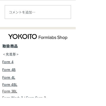
コメントを追加…
【新製品】Formlabs 大
【お知らせ】価
型産業用SLS 3Dプリンタ
ご案内【5/7開
ー「Fuse X1」、新規レ
ジン材料「Flexible 80A
​取扱商品
V2」を発表
＜光造形＞
Form 4
Form 4B
Form 4L
Form 4BL
Form 3BL
Form Wash 2 / Form Cure​ 2
​​Form Wash L / Form Cure L