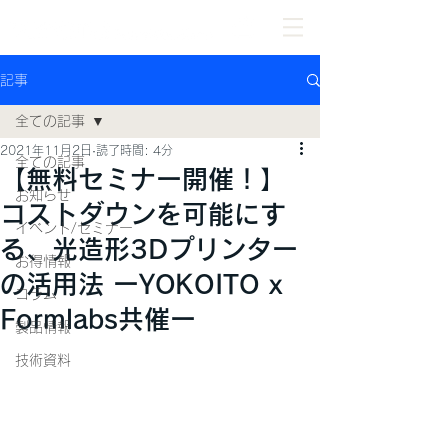
記事
全ての記事
2021年11月2日
読了時間: 4分
全ての記事
【無料セミナー開催！】
お知らせ
コストダウンを可能にす
イベント/セミナー
る、光造形3Dプリンター
お得情報
の活用法 ーYOKOITO x
コラム
Formlabs共催ー
製品情報
技術資料