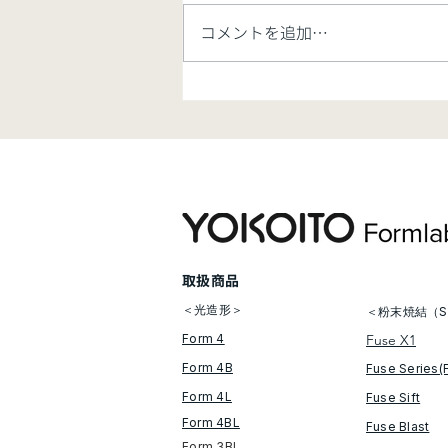
コメントを追加…
【お知らせ】価格改定のご案
内【8/7開始】
​取扱商品
＜光造形＞
＜粉末焼結（S
Form 4
Fuse X1
Form 4B
Fuse Series(
Form 4L
Fuse Sift
Form 4BL
​Fuse Blast
Form 3BL