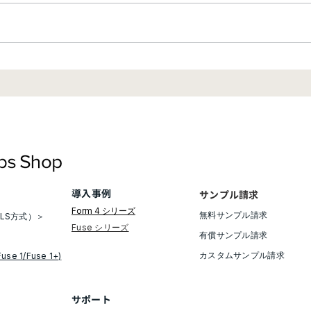
【新製品】Formlabs 大型産
【お
業用SLS 3Dプリンター
内【
「Fuse X1」、新規レジン材
料「Flexible 80A V2」を発
表
導入事例
サンプル請求
Form 4 シリーズ
無料サンプル請求​
LS方式）＞
​Fuse シリーズ
有償サンプル請求
​カスタムサンプル請求
Fuse 1/Fuse 1+)
​サポート