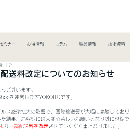
最新情報&コラム
取扱商品
業界・用途
サポート・サ
/セミナー
お得情報
コラム
製品情報
技術資料
: 1分
】配送料改定についてのお知らせ
とうございます。
bs Shopを運営しますYOKOITOです。
イルス感染拡大の影響で、国際輸送費が大幅に高騰しており
した結果、お客様には大変心苦しいお願いとなり誠に恐縮で
日 より一部配送料を改定
させていただく事となりました。