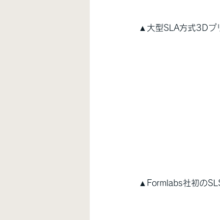
▲大型SLA方式3Dプ
▲Formlabs社初の