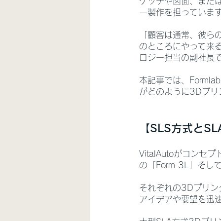
ケッチや図面、また
ー製作を担っていま
「顧客は通常、彼ら
のところにやって来るん
ロジー担当の副社長であ
本記事では、Formlab
がどのように3Dプ
【SLS方式とS
VitalAutoがコ
の「Form 3L」そし
それぞれの3Dプリ
アイデアや要望を迅