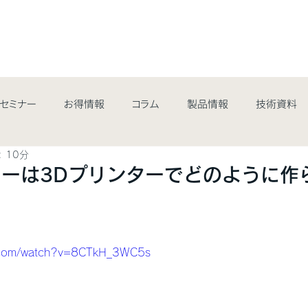
最新情報&コラム
取扱商品
業界・用途
サポート・サ
/セミナー
お得情報
コラム
製品情報
技術資料
 10分
ーは3Dプリンターでどのように作
e.com/watch?v=8CTkH_3WC5s