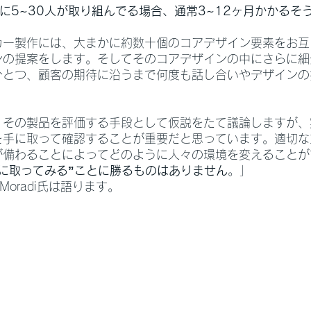
に5~30人が取り組んでる場合、通常3~12ヶ月かかるそ
カー製作には、大まかに約数十個のコアデザイン要素をお互
ンの提案をします。そしてそのコアデザインの中にさらに細
ひとつ、顧客の期待に沿うまで何度も話し合いやデザインの
、その製品を評価する手段として仮説をたて議論しますが、
を手に取って確認することが重要だと思っています。適切な
が備わることによってどのように人々の環境を変えることが
手に取ってみる”ことに勝るものはありません
。」
Moradi氏は語ります。