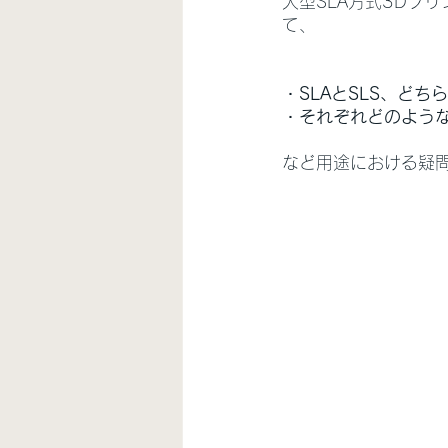
大型SLA方式3Dプリ
て、
・SLAとSLS、ど
・それぞれどのよう
など用途における疑