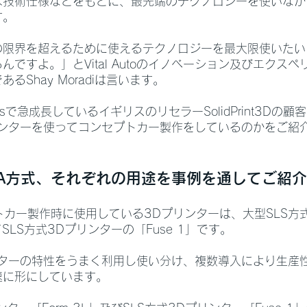
は技術仕様などをもとに、最先端のテクノロジーを使いなが
す。
の限界を超えるために使えるテクノロジーを最大限使いたい
ですよ。」とVital Autoのイノベーション及びエクス
るShay Moradiは言います。
sで急成長しているイギリスのリセラーSolidPrint3Dの顧客であ
リンターを使ってコンセプトカー製作をしているのかをご紹
LA方式、それぞれの用途を事例を通してご紹
ンセプトカー製作時に使用している3Dプリンターは、大型SLS方
てSLS方式3Dプリンターの「Fuse 1」です。
ンターの特性をうまく利用し使い分け、複数導入により生産
速に形にしています。