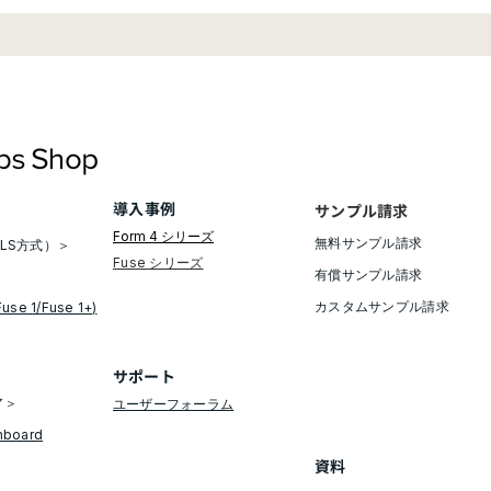
【新商品ウェビナー】熱可塑
【新
性プラスチックに匹敵する 次
現す
世代の SLA 光造形用素材の
場「T
ご紹介
V1」
V2
導入事例
サンプル請求
Form 4 シリーズ
無料サンプル請求​
LS方式）＞
​Fuse シリーズ
有償サンプル請求
​カスタムサンプル請求
Fuse 1/Fuse 1+)
​サポート
ア＞
ユーザーフォーラム
hboard
資料