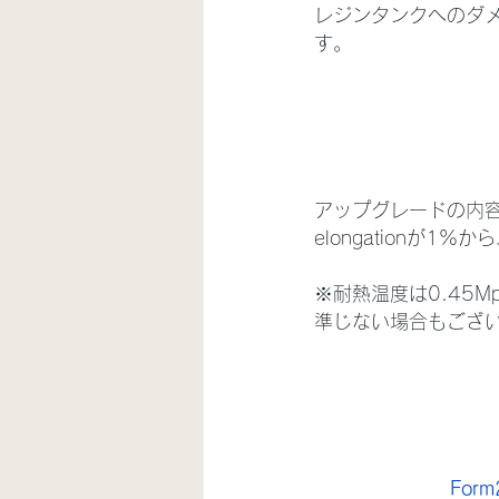
レジンタンクへのダ
す。
アップグレードの内容
elongationが
※耐熱温度は0.45
準じない場合もござ
For