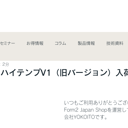
最新情報&コラム
取扱商品
業界・用途
サポート・サ
/セミナー
お得情報
コラム
製品情報
技術資料
 2分
ハイテンプV1（旧バージョン）入
いつもご利用ありがとうござ
Form2 Japan Shopを
会社YOKOITOです。