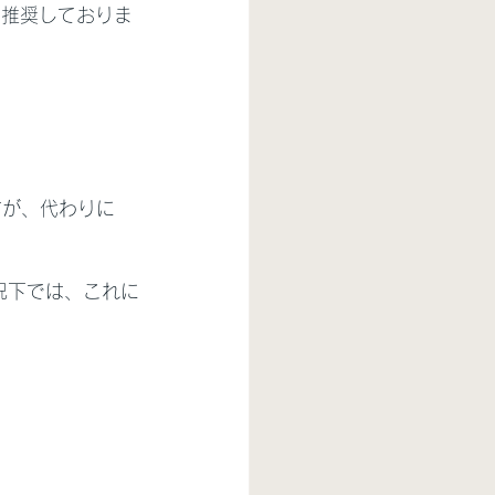
を推奨しておりま
すが、代わりに
況下では、これに
）