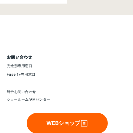
商品】エンプラ性能を実
る、レジン材料2種が登
ough 1000 Resin
「Tough 2000 Resin
」
お問い合わせ
光造形専用窓口
Fuse 1+専用窓口
総合お問い合わせ
ショールーム/AMセンター
WEBショップ