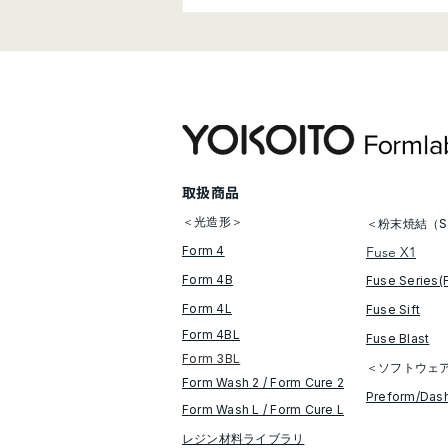
【新製品】Formlabs 大型産
業用SLS 3Dプリンター
「Fuse X1」、新規レジン材
料「Flexible 80A V2」を発
表
​取扱商品
＜光造形＞
＜粉末焼結（S
Form 4
Fuse X1
Form 4B
Fuse Series(
Form 4L
Fuse Sift
Form 4BL
​Fuse Blast
Form 3BL
＜ソフトウェ
Form Wash 2 / Form Cure​ 2
​Preform/Das
​​Form Wash L / Form Cure L
レジン材料ライブラリ