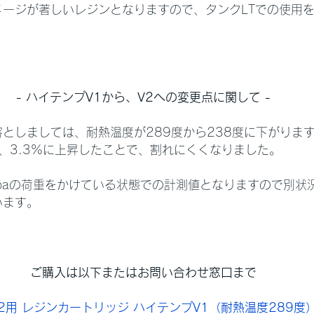
メージが著しいレジンとなりますので、タンクLTでの使用
- ハイテンプV1から、V2への変更点に関して -
としましては、耐熱温度が289度から238度に下がりま
1%から、3.3%に上昇したことで、割れにくくなりました。
Mpaの荷重をかけている状態での計測値となりますので別状
います。
ご購入は以下またはお問い合わせ窓口まで
m2用 レジンカートリッジ ハイテンプV1（耐熱温度289度