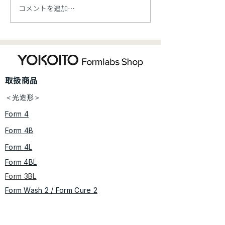
コメントを追加…
【新製品】Formlabs 大
【お知らせ】価
型産業用SLS 3Dプリンタ
ご案内【5/7開
ー「Fuse X1」、新規レ
ジン材料「Flexible 80A
​取扱商品
V2」を発表
＜光造形＞
Form 4
Form 4B
Form 4L
Form 4BL
Form 3BL
Form Wash 2 / Form Cure​ 2
​​Form Wash L / Form Cure L
レジン材料ライブラリ