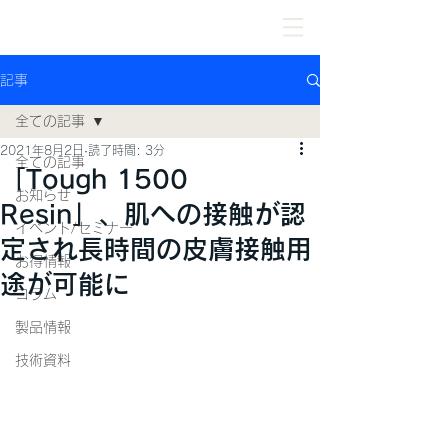
記事
全ての記事
2021年8月2日
読了時間: 3分
全ての記事
「Tough 1500
お知らせ
Resin」、肌への接触が認
イベント/セミナー
定され長時間の皮膚接触用
お得情報
途が可能に
コラム
製品情報
技術資料