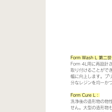
Form Wash L 第二
Form 4L用に再設
取り付けることがで
幅に向上します。プ
分なレジンを均一か
Form Cure L：
洗浄後の造形物の物性
せん。大型の造形物