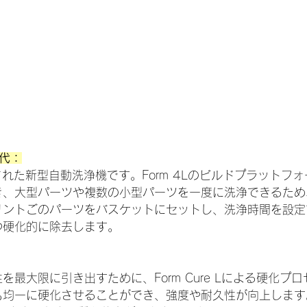
世代：
計された新型自動洗浄機です。Form 4Lのビルドプラットフ
き、大型パーツや複数の小型パーツを一度に洗浄できるため
リントごのパーツをバスケットにセットし、洗浄時間を設定
つ硬化的に除去します。
を最大限に引き出すために、Form Cure Lによる硬化プ
も均一に硬化させることができ、強度や耐久性が向上します