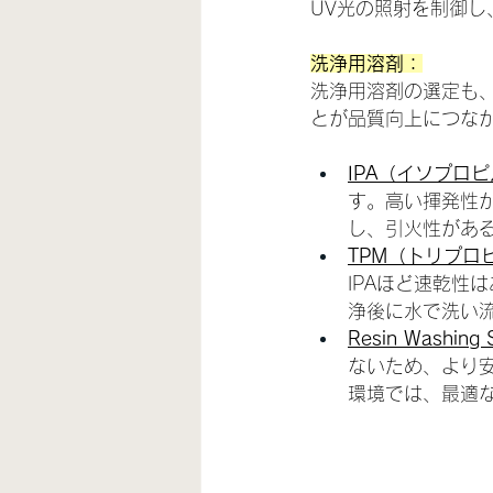
UV光の照射を制御
洗浄用溶剤：
洗浄用溶剤の選定も
とが品質向上につな
IPA（イソプロ
す。高い揮発性
し、引火性があ
TPM（トリプロ
IPAほど速乾性
浄後に水で洗い
Resin Washing S
ないため、より
環境では、最適