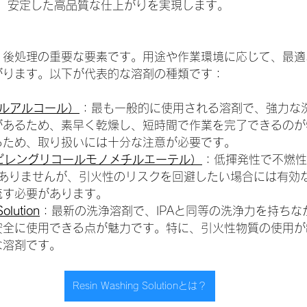
し、安定した高品質な仕上がりを実現します。
、後処理の重要な要素です。用途や作業環境に応じて、最適
がります。以下が代表的な溶剤の種類です：
ピルアルコール）
：最も一般的に使用される溶剤で、強力な
があるため、素早く乾燥し、短時間で作業を完了できるのが
るため、取り扱いには十分な注意が必要です。
ピレングリコールモノメチルエーテル）
：低揮発性で不燃性
はありませんが、引火性のリスクを回避したい場合には有効
流す必要があります。
olution
：最新の洗浄溶剤で、IPAと同等の洗浄力を持ちな
安全に使用できる点が魅力です。特に、引火性物質の使用が
な溶剤です。
Resin Washing Solutionとは？