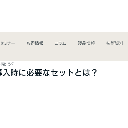
最新情報&コラム
取扱商品
業界・用途
サポート・サ
/セミナー
お得情報
コラム
製品情報
技術資料
間: 5分
Lの導入時に必要なセットとは？