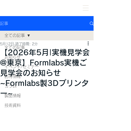
記事
全ての記事
5月12日
読了時間: 2分
全ての記事
【2026年5月|実機見学会
お知らせ
@東京】Formlabs実機ご
イベント/セミナー
見学会のお知らせ
お得情報
~Formlabs製3Dプリンタ
コラム
ー~
製品情報
技術資料