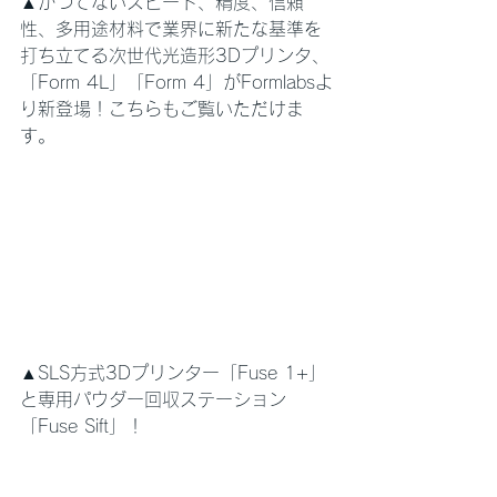
▲かつてないスピード、精度、信頼
性、多用途材料で業界に新たな基準を
打ち立てる次世代光造形3Dプリンタ、
「Form 4L」「Form 4」がFormlabsよ
り新登場！こちらもご覧いただけま
す。
▲SLS方式3Dプリンター「Fuse 1+」
と専用パウダー回収ステーション
「Fuse Sift」！