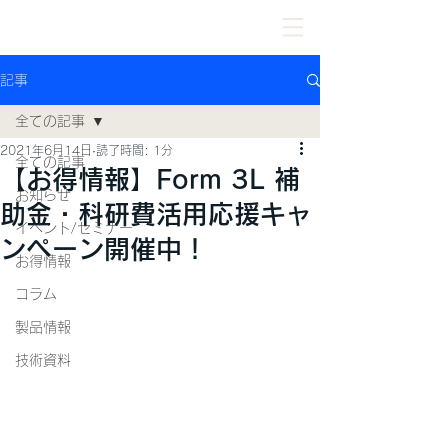
記事
全ての記事
2021年6月14日
読了時間: 1分
全ての記事
【お得情報】Form 3L 補
お知らせ
助金・科研費活用応援キャ
イベント/セミナー
ンペーン開催中！
お得情報
コラム
製品情報
技術資料