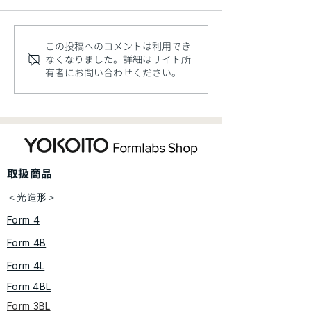
この投稿へのコメントは利用でき
【年度末キャンペーン】
【年末キャンペ
なくなりました。詳細はサイト所
有者にお問い合わせください。
限定のお値引き特典のチ
リンター購入で
ャンス！
レゼント
​取扱商品
＜光造形＞
Form 4
Form 4B
Form 4L
Form 4BL
Form 3BL