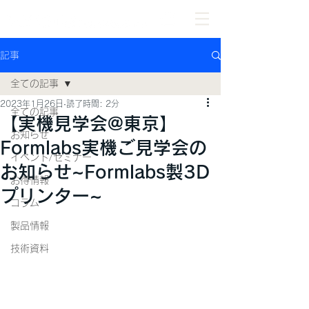
記事
全ての記事
2023年1月26日
読了時間: 2分
全ての記事
【実機見学会@東京】
お知らせ
Formlabs実機ご見学会の
イベント/セミナー
お知らせ~Formlabs製3D
お得情報
プリンター~
コラム
製品情報
技術資料