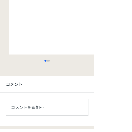
コメント
コメントを追加…
【新製品】Formlabs 大
【事例紹介】サ
型産業用SLS 3Dプリンタ
で3Dプリント
ー「Fuse X1」、新規レ
Form 4と高強