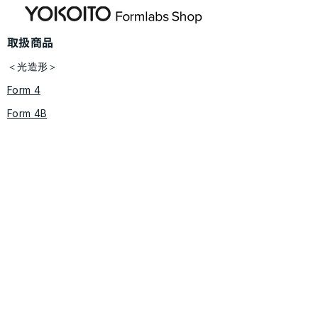
ジン材料「Flexible 80A
価値創造を加速
​取扱商品
V2」を発表
式会社KOYAMA
＜光造形＞
Form 4
Form 4B
Form 4L
Form 4BL
Form 3BL
Form Wash 2 / Form Cure​ 2
​​Form Wash L / Form Cure L
レジン材料ライブラリ
＜粉末焼結（SLS方式）＞
Fuse X1