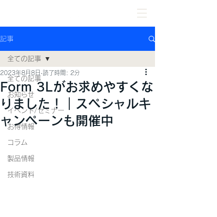
記事
全ての記事
2023年8月8日
読了時間: 2分
全ての記事
Form 3Lがお求めやすくな
お知らせ
りました！｜スペシャルキ
イベント/セミナー
ャンペーンも開催中
お得情報
コラム
製品情報
技術資料