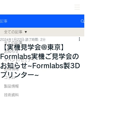
記事
全ての記事
2024年1月22日
読了時間: 2分
全ての記事
【実機見学会@東京】
お知らせ
Formlabs実機ご見学会の
イベント/セミナー
お知らせ~Formlabs製3D
お得情報
プリンター~
コラム
製品情報
技術資料