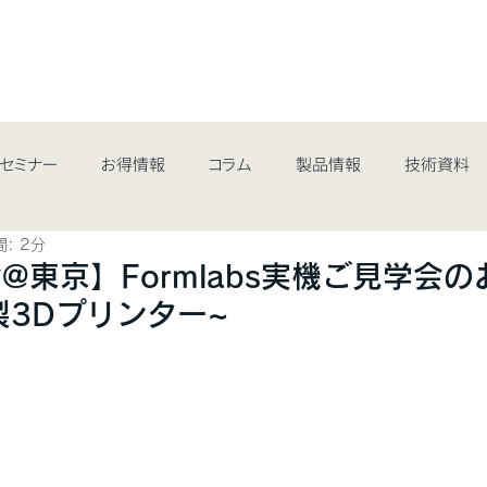
最新情報&コラム
取扱商品
業界・用途
サポート・サ
/セミナー
お得情報
コラム
製品情報
技術資料
: 2分
@東京】Formlabs実機ご見学会
bs製3Dプリンター~