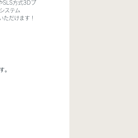
やSLS方式3Dプ
ンシステム
覧いただけます！
す。