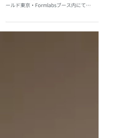
ワールド 東京
2026年7月1日（水）〜3日（金）東京ビッグ
サイトにて開催される第38回ものづくりワ
ールド東京・Formlabsブース内にて
YOKOITOが出展いたします。新製品発表後
の最初の展示会となり、Fuse X1の特設コー
ナーがございます。Fuse 1シリーズの実機と
比較しながらご覧いただけます。