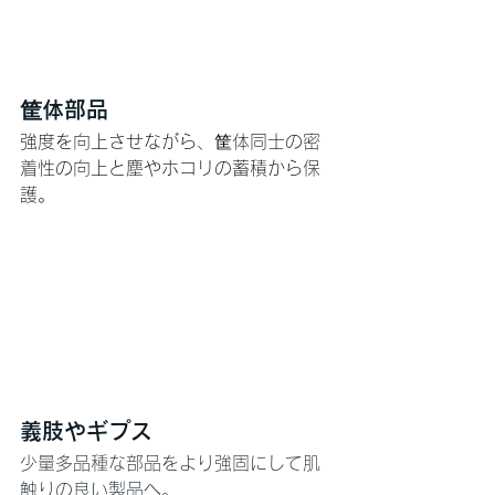
筐体部品
強度を向上させながら、筐体同士の密
着性の向上と塵やホコリの蓄積から保
護。
義肢やギプス
少量多品種な部品をより強固にして肌
触りの良い製品へ。