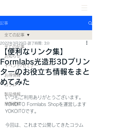
記事
全ての記事
2022年3月29日
読了時間: 3分
全ての記事
【便利なリンク集】
お知らせ
Formlabs光造形3Dプリン
イベント/セミナー
ターのお役立ち情報をまと
お得情報
めてみた
コラム
製品情報
いつもご利用ありがとうございます。
技術資料
YOKOITO Formlabs Shopを運営します
YOKOITOです。
今回は、これまで公開してきたコラム